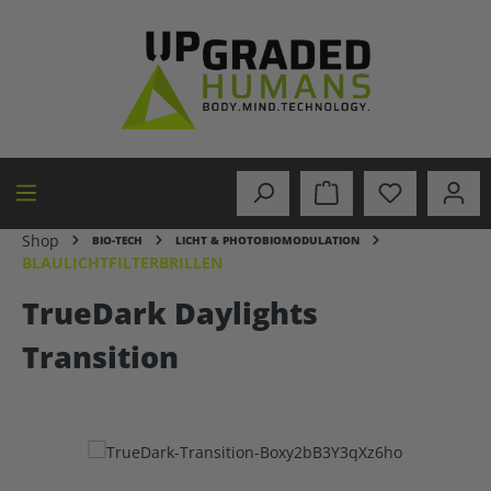
alt springen
Shop
BIO-TECH
LICHT & PHOTOBIOMODULATION
BLAULICHTFILTERBRILLEN
TrueDark Daylights
Transition
Bildergalerie überspringen