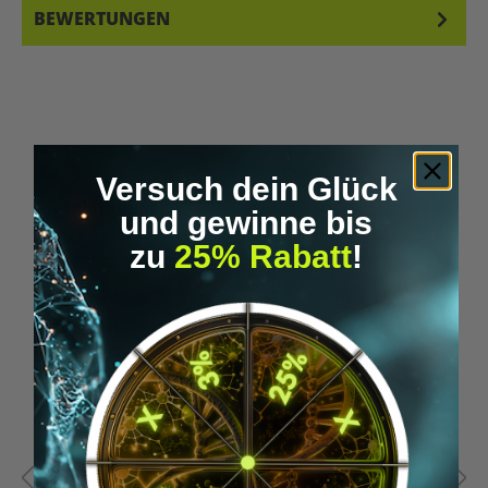
BEWERTUNGEN
Versuch dein Glück
Produktgalerie überspringen
Similar Items
und gewinne bis
zu
25% Rabatt
!
%
Tipp