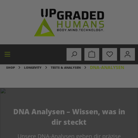
alt springen
DNA-ANALYSEN
SHOP
LONGEVITY
TESTS & ANALYSEN
DNA Analysen – Wissen, was in
dir steckt
Unsere DNA-Analysen geben dir präzise