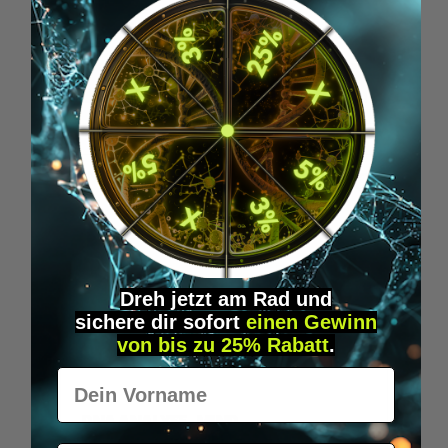
399,95 €*
IN DEN WARENKORB
Dreh jetzt am Rad und
sichere
dir
sofort
einen Gewinn
von bis zu 25% Rabatt
.
Vorname
DNA ANALYSE - MIND