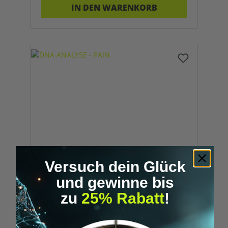
IN DEN WARENKORB
Versuch dein Glück
DNA ANALYSE - PAIN
und gewinne bis
zu
25% Rabatt
!
Genanalyse biologischer
Schmerzmechanismen für gezielte
Strategien zur Linderung.