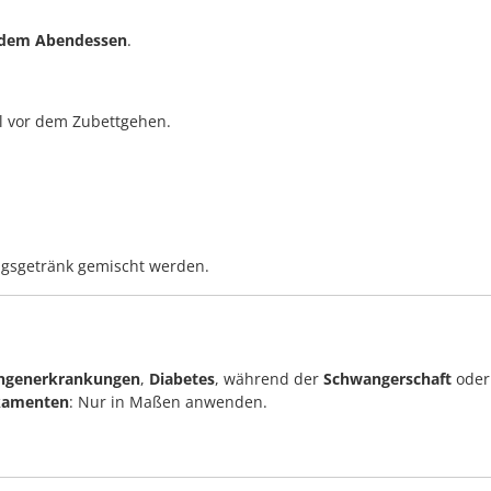
 dem Abendessen
.
al vor dem Zubettgehen.
ingsgetränk gemischt werden.
ngenerkrankungen
,
Diabetes
, während der
Schwangerschaft
oder
kamenten
: Nur in Maßen anwenden.