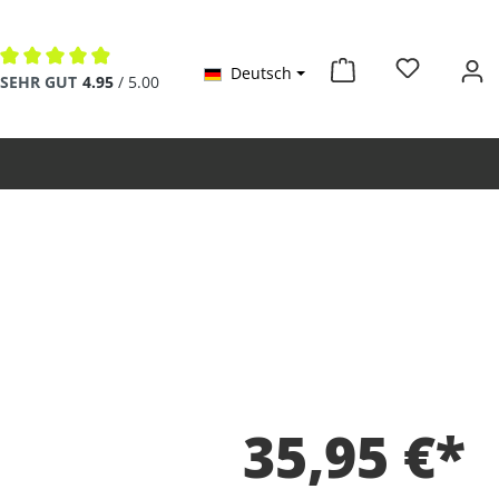
Deutsch
Durchschnittliche Bewertung von 4.9 von 5 Sternen
SEHR GUT
4.95
/ 5.00
35,95 €*