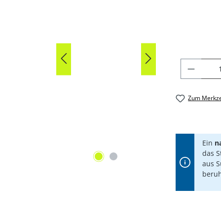
PRODU
Zum Merkze
Ein
n
das S
aus S
beruh