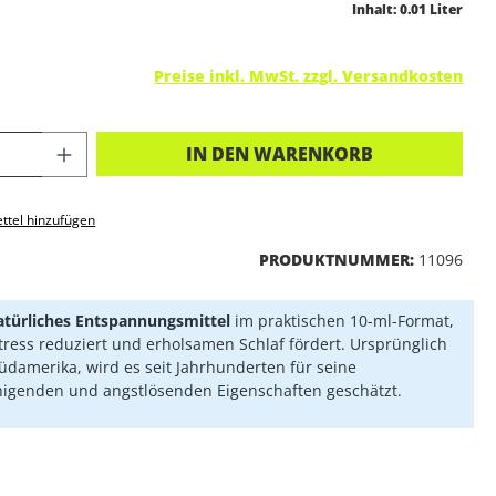
Inhalt:
0.01 Liter
Preise inkl. MwSt. zzgl. Versandkosten
KT ANZAHL: GIB DEN GEWÜNSCHTEN 
IN DEN WARENKORB
ttel hinzufügen
PRODUKTNUMMER:
11096
atürliches Entspannungsmittel
im praktischen 10-ml-Format,
tress reduziert und erholsamen Schlaf fördert. Ursprünglich
üdamerika, wird es seit Jahrhunderten für seine
igenden und angstlösenden Eigenschaften geschätzt.