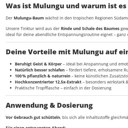
Was ist Mulungu und warum ist es
Der
Mulungu-Baum
wächst in den tropischen Regionen Südameri
Unsere Tinktur wird aus der
Rinde und Schale des Baumes
gewo
ideal für deine abendliche Entspannungsroutine eignet – ganz 
Deine Vorteile mit Mulungu auf ein
Beruhigt Geist & Körper
– ideal bei Anspannung und emot
Natürlich besser schlafen
– fördert tiefere, erholsamere 
100 % pflanzlich & naturrein
– keine künstlichen Zusatzsto
Hochkonzentrierter 12,5x-Extrakt
– besonders wirkstark &
Praktische Tropfflasche – einfach in der Dosierung
Anwendung & Dosierung
Vor Gebrauch gut schütteln
, bis sich alle Inhaltsstoffe gleichm
Für einen entspannten Abend: