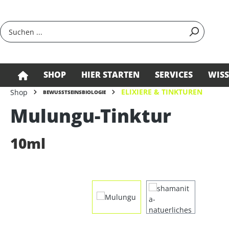
springen
Zur Hauptnavigation springen
SHOP
HIER STARTEN
SERVICES
WIS
ELIXIERE & TINKTUREN
Shop
BEWUSSTSEINSBIOLOGIE
Mulungu-Tinktur
10ml
Bildergalerie überspringen