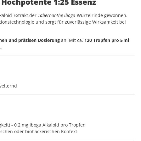
 Hochpotente 1:25 Essenz
aloid-Extrakt der
Tabernanthe iboga
-Wurzelrinde gewonnen.
ionstechnologie und sorgt für zuverlässige Wirksamkeit bei
achen und präzisen Dosierung
an. Mit ca.
120 Tropfen pro 5 ml
.
weiternd
gkeit) - 0,2 mg Iboga Alkaloid pro Tropfen
ischen oder biohackerischen Kontext