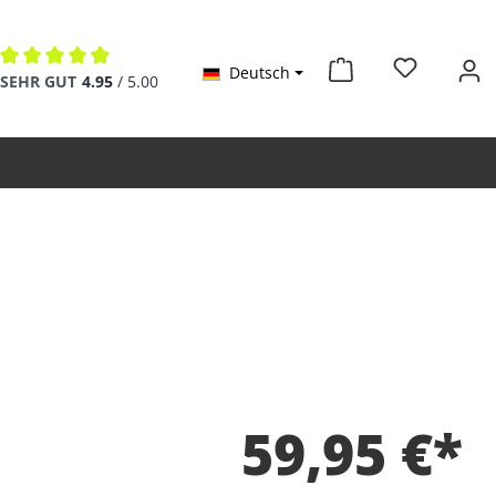
Deutsch
Durchschnittliche Bewertung von 4.9 von 5 Sternen
SEHR GUT
4.95
/ 5.00
59,95 €*