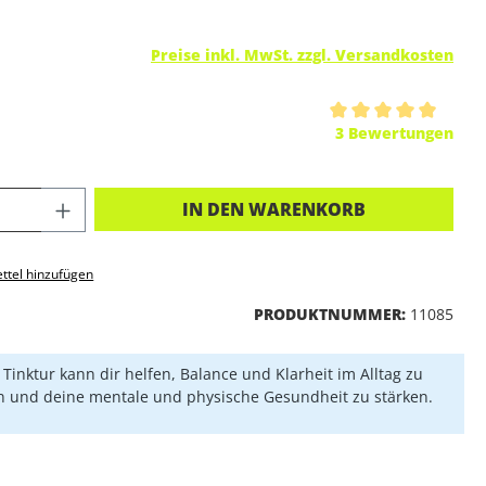
Preise inkl. MwSt. zzgl. Versandkosten
ttliche Bewertung von 5 von 5 Sternen
3 Bewertungen
KT ANZAHL: GIB DEN GEWÜNSCHTEN 
IN DEN WARENKORB
ttel hinzufügen
PRODUKTNUMMER:
11085
 Tinktur kann dir helfen, Balance und Klarheit im Alltag zu
n und deine mentale und physische Gesundheit zu stärken.