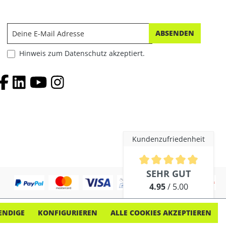
ABSENDEN
Hinweis zum Datenschutz akzeptiert.
Kundenzufriedenheit
Durchschnittliche Bewertung 
SEHR GUT
4.95
/ 5.00
aus 254 Bewertungen
ENDIGE
KONFIGURIEREN
ALLE COOKIES AKZEPTIEREN