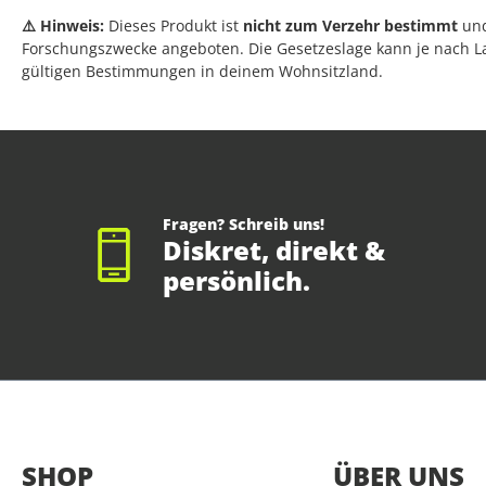
⚠️ Hinweis:
Dieses Produkt ist
nicht zum Verzehr bestimmt
und
Forschungszwecke angeboten. Die Gesetzeslage kann je nach Lan
gültigen Bestimmungen in deinem Wohnsitzland.
Fragen? Schreib uns!
Diskret, direkt &
persönlich.
SHOP
ÜBER UNS