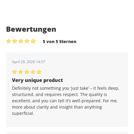
Bewertungen
5 von 5 Sternen
Durchschnittliche Bewertung von 5 von 5 Sternen
April 29, 2026 14:57
Durchschnittliche Bewertung von 5 von 5 Sternen
Very unique product
Definitely not something you ‘just take’ – it feels deep,
structured, and requires respect. The quality is
excellent, and you can tell it’s well-prepared. For me,
more about clarity and insight than anything
superficial.