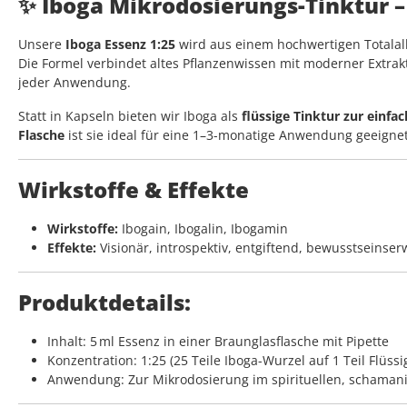
✨ Iboga Mikrodosierungs-Tinktur –
Unsere
Iboga Essenz 1:25
wird aus einem hochwertigen Totalalk
Die Formel verbindet altes Pflanzenwissen mit moderner Extrakt
jeder Anwendung.
Statt in Kapseln bieten wir Iboga als
flüssige Tinktur zur einf
Flasche
ist sie ideal für eine 1–3-monatige Anwendung geeignet
Wirkstoffe & Effekte
Wirkstoffe:
Ibogain, Ibogalin, Ibogamin
Effekte:
Visionär, introspektiv, entgiftend, bewusstseinser
Produktdetails:
Inhalt: 5 ml Essenz in einer Braunglasflasche mit Pipette
Konzentration: 1:25 (25 Teile Iboga-Wurzel auf 1 Teil Flüssi
Anwendung: Zur Mikrodosierung im spirituellen, schaman