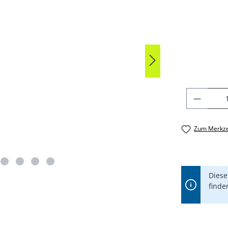
Durchschni
PRODU
Zum Merkze
Diese
finde