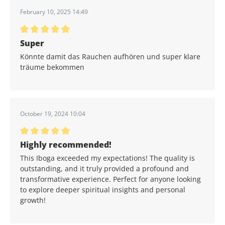
February 10, 2025 14:49
Durchschnittliche Bewertung von 5 von 5 Sternen
Super
Könnte damit das Rauchen aufhören und super klare
träume bekommen
October 19, 2024 10:04
Durchschnittliche Bewertung von 5 von 5 Sternen
Highly recommended!
This Iboga exceeded my expectations! The quality is
outstanding, and it truly provided a profound and
transformative experience. Perfect for anyone looking
to explore deeper spiritual insights and personal
growth!