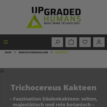
alt springen
KAKTUS
SHOP
BEWUSSTSEINSBIOLOGIE
Trichocereus Kakteen
– Faszination Säulenkakteen: selten,
majestätisch und rein botanisch –