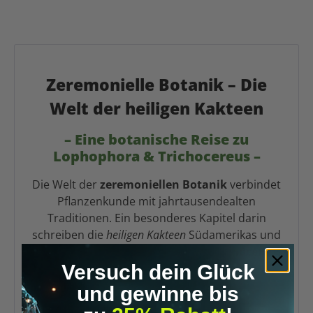
Zeremonielle Botanik – Die
Welt der heiligen Kakteen
– Eine botanische Reise zu
Lophophora & Trichocereus –
Die Welt der
zeremoniellen Botanik
verbindet
Pflanzenkunde mit jahrtausendealten
Traditionen. Ein besonderes Kapitel darin
schreiben die
heiligen Kakteen
Südamerikas und
Mexikos:
Lophophora williamsii
,
Trichocereus
Versuch dein Glück
bridgesii
,
Trichocereus peruvianus
und
Trichocereus pachanoi
.
und gewinne bis
Diese außergewöhnlichen Arten wurden über