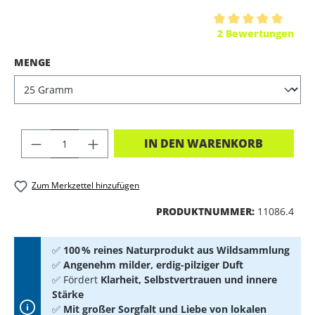
Durchschnittliche Bewertung von 5 von 5 Sternen
2 Bewertungen
AUSWÄHLEN
MENGE
PRODUKT ANZAHL: GIB DEN GEWÜNSC
IN DEN WARENKORB
Zum Merkzettel hinzufügen
PRODUKTNUMMER:
11086.4
✅
100 % reines Naturprodukt aus Wildsammlung
✅
Angenehm milder, erdig-pilziger Duft
✅ Fördert
Klarheit, Selbstvertrauen und innere
Stärke
✅
Mit großer Sorgfalt und Liebe von lokalen