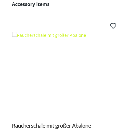
Produktgalerie überspringen
Accessory Items
Räucherschale mit großer Abalone