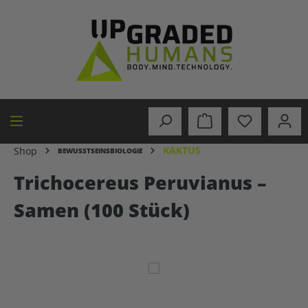
alt springen
KAKTUS
Shop
BEWUSSTSEINSBIOLOGIE
Trichocereus Peruvianus –
Samen (100 Stück)
Bildergalerie überspringen