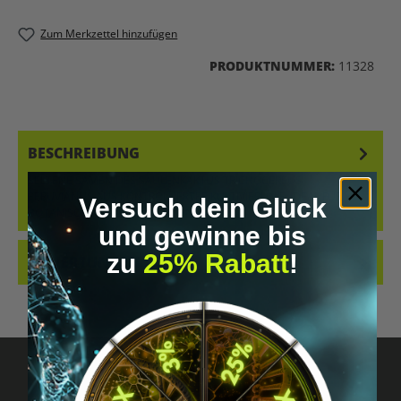
Zum Merkzettel hinzufügen
PRODUKTNUMMER:
11328
BESCHREIBUNG
SELTENE SAMEN DES SÄULENKAKTUS TRICHOCEREUS
PERUVIANUS AUS KONTROLLIERTER KULTIVIERUNG. IDEAL FÜR
Versuch dein Glück
BOTANISCHE SAMMLUNGEN UND…
MEHR
und gewinne bis
zu
25% Rabatt
!
BEWERTUNGEN