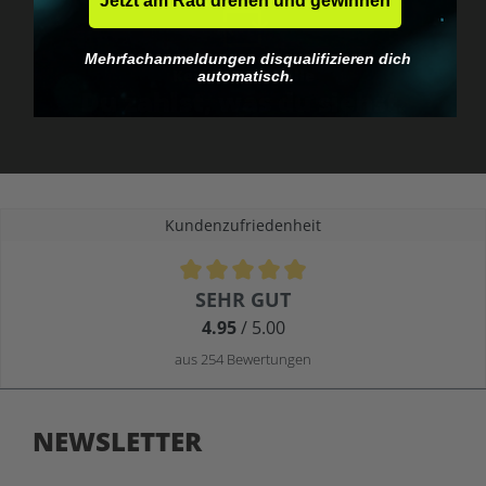
Jetzt am Rad drehen und gewinnen
Mehrfachanmeldungen disqualifizieren dich
Keine EU-Zollfalle
automatisch.
Du zahlst, was du siehst.
Kundenzufriedenheit
Durchschnittliche Bewertung von 4.9 von 5 Sternen
SEHR GUT
4.95
/ 5.00
aus 254 Bewertungen
NEWSLETTER