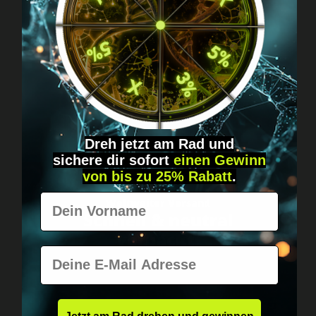
Fragen? Schreib uns!
Diskret, direkt &
persönlich.
Dreh jetzt am Rad und
sichere
dir
sofort
einen Gewinn
von bis zu 25% Rabatt
.
Vorname
Weltweiter Versand
Schnell & neutral
verpackt.
E-Mail