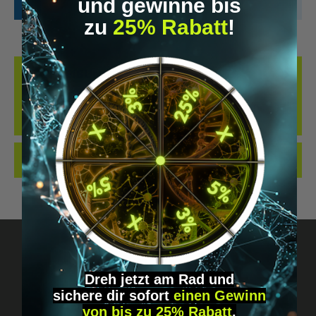
und gewinne bis
zu
25% Rabatt
!
BESCHREIBUNG
UNSER GROB GESCHNITTENES KANNA STAMMT AUS
NACHHALTIGER WILDSAMMLUNG IN SÜDAFRIKA UND WIRD
TRADITIONELL IN SPIRITUELLEN UND R…
MEHR
BEWERTUNGEN
Dreh jetzt am Rad und
sichere
dir
sofort
einen Gewinn
Fragen? Schreib uns!
von bis zu 25% Rabatt
.