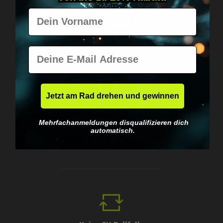
Diskret, direkt &
Vorname
persönlich.
E-Mail
Jetzt am Rad drehen und gewinnen
Weltweiter Versand
Schnell & neutral
Mehrfachanmeldungen disqualifizieren dich
automatisch.
verpackt.