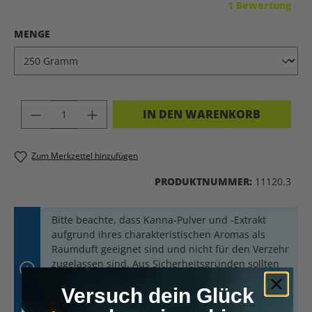
Durchschnittliche Bewertung von 5 von 5 Sternen
1 Bewertung
AUSWÄHLEN
MENGE
PRODUKT ANZAHL: GIB DEN GEWÜNSC
IN DEN WARENKORB
Zum Merkzettel hinzufügen
PRODUKTNUMMER:
11120.3
Bitte beachte, dass Kanna-Pulver und -Extrakt
aufgrund ihres charakteristischen Aromas als
Raumduft geeignet sind und nicht für den Verzehr
zugelassen sind. Aus Sicherheitsgründen sollten
Kanna-Pulver und -Extrakt stets außerhalb der
Versuch dein Glück
Reichweite von Kindern und Tieren aufbewahrt
werden.