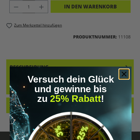
PRODUKT ANZAHL: GIB DEN GEWÜNSC
IN DEN WARENKORB
Zum Merkzettel hinzufügen
PRODUKTNUMMER:
11108
BESCHREIBUNG
KRAID BUNDLE – DIE VOLLE GESCHMACKSVIELFALT ERLEBEN
Versuch dein Glück
WARUM NUR EINE SORTE WÄHLEN, WENN DU ALLE HABEN
und gewinne bis
KANNST? MIT DEM KRA…
MEHR
zu
25% Rabatt
!
BEWERTUNGEN