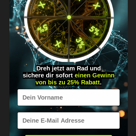
Fragen? Schreib uns!
Diskret, direkt &
persönlich.
Dreh jetzt am Rad und
sichere
dir
sofort
einen Gewinn
von bis zu 25% Rabatt
.
Vorname
Weltweiter Versand
Schnell & neutral
verpackt.
E-Mail