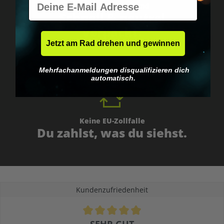
Weltweiter Versand
Schnell & neutral
verpackt.
Jetzt am Rad drehen und gewinnen
Mehrfachanmeldungen disqualifizieren dich
automatisch.
Keine EU-Zollfalle
Du zahlst, was du siehst.
Kundenzufriedenheit
Durchschnittliche Bewertung von 4.9 von 5 Sternen