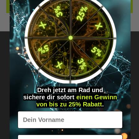
BEWERTUNGEN
Fragen? Schreib uns!
Diskret, direkt &
persönlich.
Dreh jetzt am Rad und
sichere
dir
sofort
einen Gewinn
von bis zu 25% Rabatt
.
Vorname
E-Mail