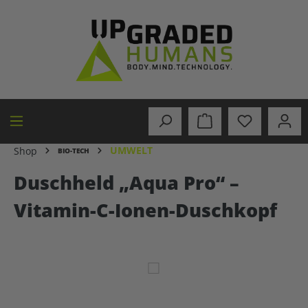
alt springen
UMWELT
Shop
BIO-TECH
Duschheld „Aqua Pro“ –
Vitamin-C-Ionen-Duschkopf
Bildergalerie überspringen