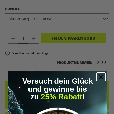
AUSWÄHLEN
BUNDLE
PRODUKT ANZAHL: GIB DEN GEWÜNSC
IN DEN WARENKORB
Zum Merkzettel hinzufügen
PRODUKTNUMMER:
11243.3
Versuch dein Glück
BESCHREIBUNG
und gewinne bis
zu
25% Rabatt
!
DER DUSCHHELD AQUA PRO KOMBINIERT FEINSTE
VITAMIN‑C‑IONENTECHNOLOGIE MIT INTELLIGENTEM
FILTERSYSTEM – FÜR MEHR WASSERDRUCK,…
MEHR