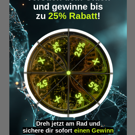
und gewinne bis
zu
25% Rabatt
!
Microdosing Guide & Journal
M
29,95 €*
Produktgalerie überspringen
Similar Items
Dreh jetzt am Rad und
sichere
dir
sofort
einen Gewinn