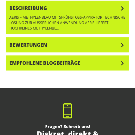
BESCHREIBUNG
AERIS – METHYLENBLAU MIT SPRÜHSTOSS-APPIKATOR TECHNISCHE L
ÖSUNG ZUR ÄUSSERLICHEN ANWENDUNG AERIS LIEFERT HO
CHREINES METHYLENBL…
MEHR
BEWERTUNGEN
EMPFOHLENE BLOGBEITRÄGE
Fragen? Schreib uns!
Diskret, direkt &