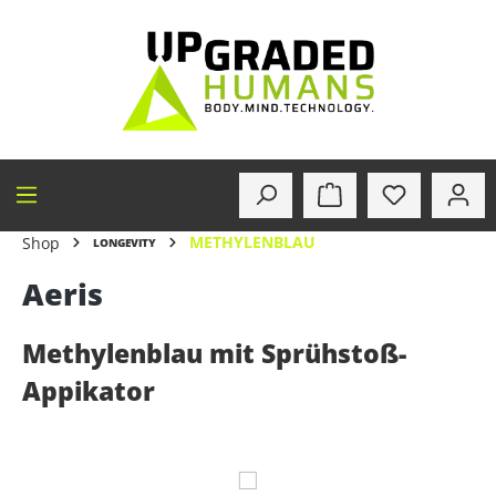
alt springen
METHYLENBLAU
Shop
LONGEVITY
Aeris
Methylenblau mit Sprühstoß-
Appikator
Bildergalerie überspringen