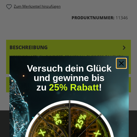
Zum Merkzettel hinzufügen
PRODUKTNUMMER:
11346
BESCHREIBUNG
WISSENSCHAFTLICH FUNDIERT. PRAXISNAH. BUSINESS-TAUGLICH.
UNSER PROGRAMM IST FÜR MENSCHEN, DIE BIOHACKING NICHT
Versuch dein Glück
NUR „MACHEN“,…
MEHR
und gewinne bis
BEWERTUNGEN
zu
25% Rabatt
!