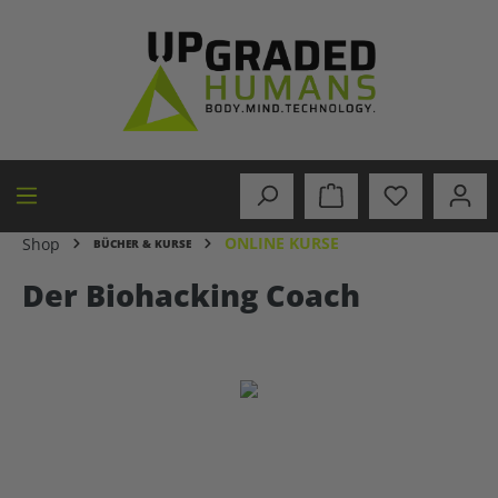
alt springen
ONLINE KURSE
Shop
BÜCHER & KURSE
Der Biohacking Coach
Bildergalerie überspringen