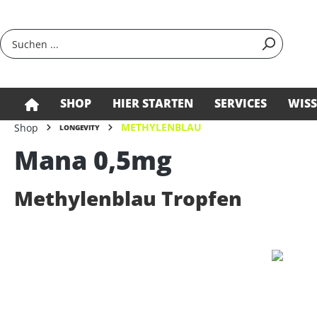
springen
Zur Hauptnavigation springen
SHOP
HIER STARTEN
SERVICES
WIS
METHYLENBLAU
Shop
LONGEVITY
Mana 0,5mg
Methylenblau Tropfen
Bildergalerie überspringen