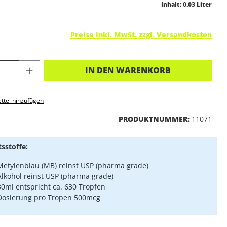
Inhalt:
0.03 Liter
Preise inkl. MwSt. zzgl. Versandkosten
KT ANZAHL: GIB DEN GEWÜNSCHTEN 
IN DEN WARENKORB
ttel hinzufügen
PRODUKTNUMMER:
11071
tsstoffe:
Metylenblau (MB) reinst USP (pharma grade)
Alkohol reinst USP (pharma grade)
30ml entspricht ca. 630 Tropfen
Dosierung pro Tropen 500mcg