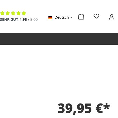
Deutsch
Durchschnittliche Bewertung von 4.9 von 5 Sternen
SEHR GUT
4.95
/ 5.00
39,95 €*