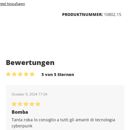
ttel hinzufügen
PRODUKTNUMMER:
10802.15
Bewertungen
5 von 5 Sternen
Durchschnittliche Bewertung von 5 von 5 Sternen
October 9, 2024 17:34
Durchschnittliche Bewertung von 5 von 5 Sternen
Bomba
Tanta roba lo consiglio a tutti gli amanti di tecnologia
cyberpunk