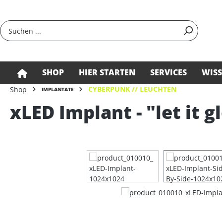
springen
Zur Hauptnavigation springen
SHOP
HIER STARTEN
SERVICES
WIS
CYBERPUNK // LEUCHTEN
Shop
IMPLANTATE
xLED Implant - "let it 
Bildergalerie überspringen