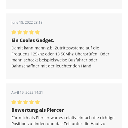
June 18, 2022 23:18
Durchschnittliche Bewertung von 5 von 5 Sternen
Ein Cooles Gadget.
Damit kann mann z.b. Zutrittssysteme auf die
Frequenz 125khz oder 13,56Mhz Überprüfen. Oder
mann schockt beispielsweise Busfahrer oder
Bahnschaffner mit der leuchtenden Hand.
April 19, 2022 14:31
Durchschnittliche Bewertung von 5 von 5 Sternen
Bewertung als Piercer
Für mich als Piercer war es relativ einfach die richtige
Position zu finden und das Teil unter die Haut zu