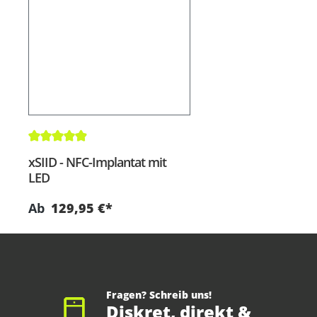
Durchschnittliche Bewertung von 4.8 von 5 Sternen
xSIID - NFC-Implantat mit
LED
Ab
129,95 €*
Fragen? Schreib uns!
Diskret, direkt &