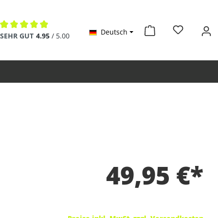
Deutsch
Durchschnittliche Bewertung von 4.9 von 5 Sternen
SEHR GUT
4.95
/ 5.00
49,95 €*