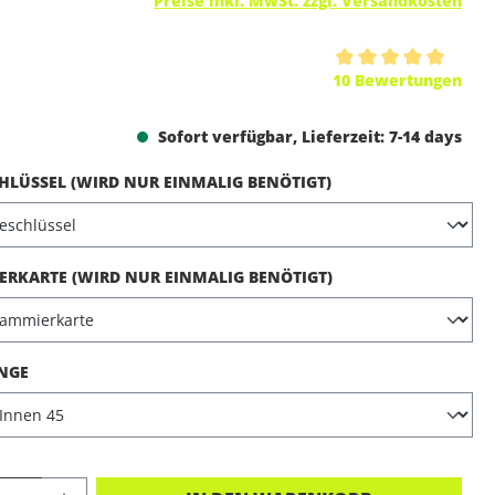
Preise inkl. MwSt. zzgl. Versandkosten
ttliche Bewertung von 5 von 5 Sternen
10 Bewertungen
Sofort verfügbar, Lieferzeit: 7-14 days
AUSWÄHLEN
LÜSSEL (WIRD NUR EINMALIG BENÖTIGT)
AUSWÄHLEN
RKARTE (WIRD NUR EINMALIG BENÖTIGT)
AUSWÄHLEN
NGE