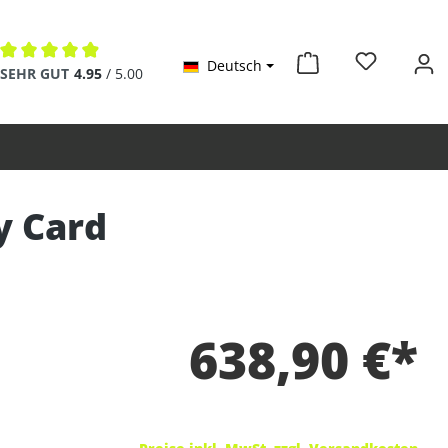
Deutsch
Durchschnittliche Bewertung von 4.9 von 5 Sternen
SEHR GUT
4.95
/ 5.00
y Card
638,90 €*