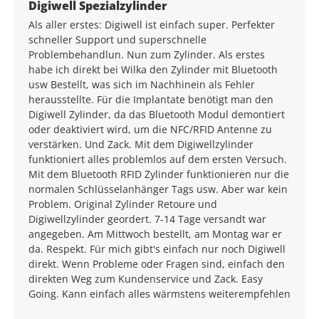
Durchschnittliche Bewertung von 5 von 5 Sternen
Digiwell Spezialzylinder
Als aller erstes: Digiwell ist einfach super. Perfekter
schneller Support und superschnelle
Problembehandlun. Nun zum Zylinder. Als erstes
habe ich direkt bei Wilka den Zylinder mit Bluetooth
usw Bestellt, was sich im Nachhinein als Fehler
herausstellte. Für die Implantate benötigt man den
Digiwell Zylinder, da das Bluetooth Modul demontiert
oder deaktiviert wird, um die NFC/RFID Antenne zu
verstärken. Und Zack. Mit dem Digiwellzylinder
funktioniert alles problemlos auf dem ersten Versuch.
Mit dem Bluetooth RFID Zylinder funktionieren nur die
normalen Schlüsselanhänger Tags usw. Aber war kein
Problem. Original Zylinder Retoure und
Digiwellzylinder geordert. 7-14 Tage versandt war
angegeben. Am Mittwoch bestellt, am Montag war er
da. Respekt. Für mich gibt's einfach nur noch Digiwell
direkt. Wenn Probleme oder Fragen sind, einfach den
direkten Weg zum Kundenservice und Zack. Easy
Going. Kann einfach alles wärmstens weiterempfehlen