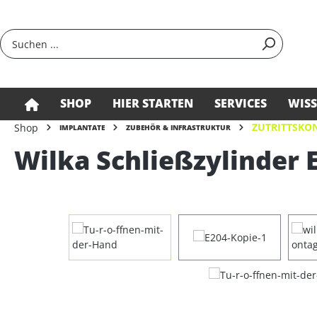
springen
Zur Hauptnavigation springen
SHOP
HIER STARTEN
SERVICES
WIS
ZUTRITTSKON
Shop
IMPLANTATE
ZUBEHÖR & INFRASTRUKTUR
Wilka Schließzylinder E
Bildergalerie überspringen