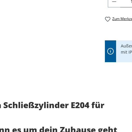
PRODU
Zum Merkze
Außen
mit I
Schließzylinder E204 für
enn es um dein Zuhause geht