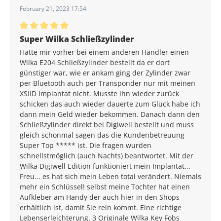
February 21, 2023 17:54
Durchschnittliche Bewertung von 5 von 5 Sternen
Super Wilka Schließzylinder
Hatte mir vorher bei einem anderen Händler einen
Wilka E204 Schließzylinder bestellt da er dort
günstiger war, wie er ankam ging der Zylinder zwar
per Bluetooth auch per Transponder nur mit meinen
XSIID Implantat nicht. Musste ihn wieder zurück
schicken das auch wieder dauerte zum Glück habe ich
dann mein Geld wieder bekommen. Danach dann den
Schließzylinder direkt bei Digiwell bestellt und muss
gleich schonmal sagen das die Kundenbetreuung
Super Top ***** ist. Die fragen wurden
schnellstmöglich (auch Nachts) beantwortet. Mit der
Wilka Digiwell Edition funktioniert mein Implantat...
Freu... es hat sich mein Leben total verändert. Niemals
mehr ein Schlüssel! selbst meine Tochter hat einen
Aufkleber am Handy der auch hier in den Shops
erhältlich ist, damit Sie rein kommt. Eine richtige
Lebenserleichterung. 3 Originale Wilka Key Fobs