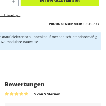
KT ANZAHL: GIB DEN GEWÜNSCHTEN 
IN DEN WARENKORB
ttel hinzufügen
PRODUKTNUMMER:
10810.233
knauf elektronisch, Innenknauf mechanisch, standardmäßig
P 67, modulare Bauweise
Bewertungen
5 von 5 Sternen
Durchschnittliche Bewertung von 5 von 5 Sternen