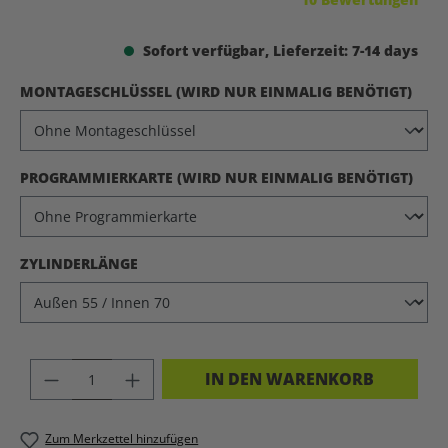
Sofort verfügbar, Lieferzeit: 7-14 days
AUS
MONTAGESCHLÜSSEL (WIRD NUR EINMALIG BENÖTIGT)
AUS
PROGRAMMIERKARTE (WIRD NUR EINMALIG BENÖTIGT)
AUSWÄHLEN
ZYLINDERLÄNGE
PRODUKT ANZAHL: GIB DEN GEWÜNSC
IN DEN WARENKORB
Zum Merkzettel hinzufügen