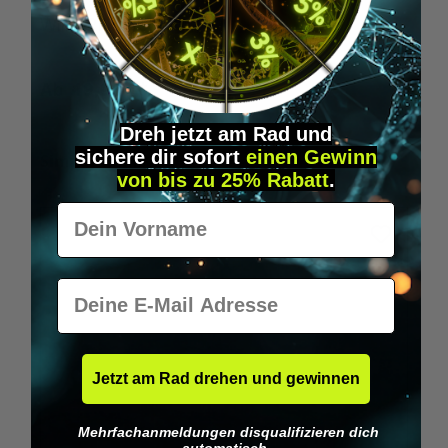
Wilka RFID KeyFobs
W
Ab
19,95 €*
Dreh jetzt am Rad und
sichere
dir
sofort
einen Gewinn
Produktgalerie überspringen
Similar Items
von bis zu 25% Rabatt
.
Vorname
E-Mail
Jetzt am Rad drehen und gewinnen
Mehrfachanmeldungen disqualifizieren dich
automatisch.