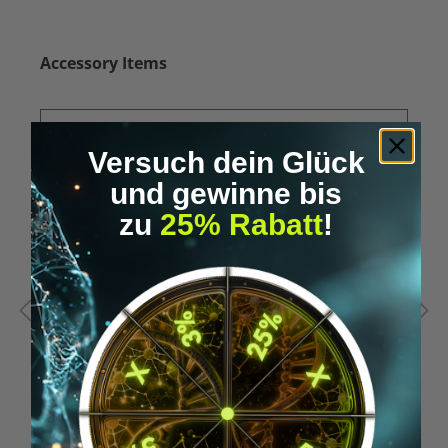
Produktgalerie überspringen
Accessory Items
Versuch dein Glück
und gewinne bis
zu
25% Rabatt
!
Durchschnittliche Bewertung von 5 von 5 Sternen
D