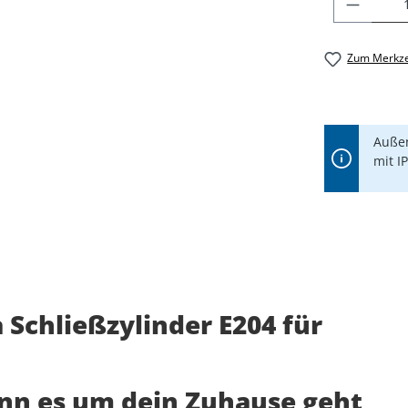
PRODU
Zum Merkze
Außen
mit I
Schließzylinder E204 für
enn es um dein Zuhause geht