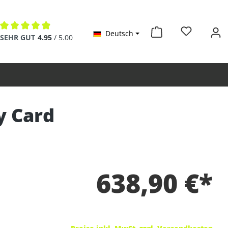
Deutsch
Durchschnittliche Bewertung von 4.9 von 5 Sternen
SEHR GUT
4.95
/ 5.00
y Card
638,90 €*