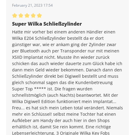
February 21, 2023 17:54
Durchschnittliche Bewertung von 5 von 5 Sternen
Super Wilka Schließzylinder
Hatte mir vorher bei einem anderen Händler einen
Wilka E204 Schließzylinder bestellt da er dort
günstiger war, wie er ankam ging der Zylinder zwar
per Bluetooth auch per Transponder nur mit meinen
XSIID Implantat nicht. Musste ihn wieder zurück
schicken das auch wieder dauerte zum Glück habe ich
dann mein Geld wieder bekommen. Danach dann den
Schließzylinder direkt bei Digiwell bestellt und muss
gleich schonmal sagen das die Kundenbetreuung
Super Top ***** ist. Die fragen wurden
schnellstmöglich (auch Nachts) beantwortet. Mit der
Wilka Digiwell Edition funktioniert mein Implantat...
Freu... es hat sich mein Leben total verändert. Niemals
mehr ein Schlüssel! selbst meine Tochter hat einen
Aufkleber am Handy der auch hier in den Shops
erhältlich ist, damit Sie rein kommt. Eine richtige
Lebenserleichterung. 3 Originale Wilka Key Fobs