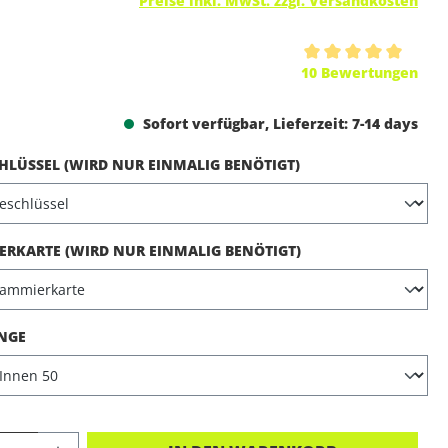
Preise inkl. MwSt. zzgl. Versandkosten
ttliche Bewertung von 5 von 5 Sternen
10 Bewertungen
Sofort verfügbar, Lieferzeit: 7-14 days
AUSWÄHLEN
LÜSSEL (WIRD NUR EINMALIG BENÖTIGT)
AUSWÄHLEN
RKARTE (WIRD NUR EINMALIG BENÖTIGT)
AUSWÄHLEN
NGE