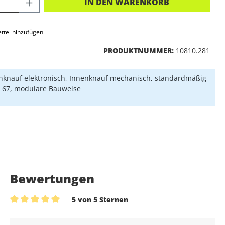
KT ANZAHL: GIB DEN GEWÜNSCHTEN 
IN DEN WARENKORB
ttel hinzufügen
PRODUKTNUMMER:
10810.281
knauf elektronisch, Innenknauf mechanisch, standardmäßig
P 67, modulare Bauweise
Bewertungen
5 von 5 Sternen
Durchschnittliche Bewertung von 5 von 5 Sternen