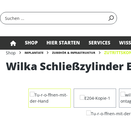
springen
Zur Hauptnavigation springen
SHOP
HIER STARTEN
SERVICES
WIS
ZUTRITTSKON
Shop
IMPLANTATE
ZUBEHÖR & INFRASTRUKTUR
Wilka Schließzylinder E
Bildergalerie überspringen