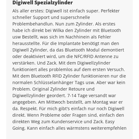
Durchschnittliche Bewertung von 5 von 5 Sternen
Digiwell Spezialzylinder
Als aller erstes: Digiwell ist einfach super. Perfekter
schneller Support und superschnelle
Problembehandlun. Nun zum Zylinder. Als erstes
habe ich direkt bei Wilka den Zylinder mit Bluetooth
usw Bestellt, was sich im Nachhinein als Fehler
herausstellte. Für die Implantate benötigt man den
Digiwell Zylinder, da das Bluetooth Modul demontiert
oder deaktiviert wird, um die NFC/RFID Antenne zu
verstärken. Und Zack. Mit dem Digiwellzylinder
funktioniert alles problemlos auf dem ersten Versuch.
Mit dem Bluetooth RFID Zylinder funktionieren nur die
normalen Schlüsselanhänger Tags usw. Aber war kein
Problem. Original Zylinder Retoure und
Digiwellzylinder geordert. 7-14 Tage versandt war
angegeben. Am Mittwoch bestellt, am Montag war er
da. Respekt. Für mich gibt's einfach nur noch Digiwell
direkt. Wenn Probleme oder Fragen sind, einfach den
direkten Weg zum Kundenservice und Zack. Easy
Going. Kann einfach alles wärmstens weiterempfehlen