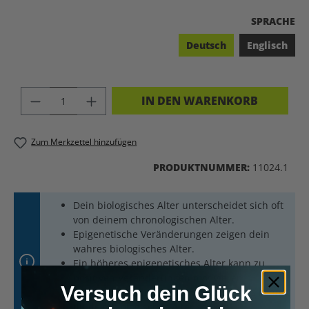
A
SPRACHE
Deutsch
Englisch
PRODUKT ANZAHL: GIB DEN GEWÜNSC
IN DEN WARENKORB
Zum Merkzettel hinzufügen
PRODUKTNUMMER:
11024.1
Dein biologisches Alter unterscheidet sich oft
von deinem chronologischen Alter.
Epigenetische Veränderungen zeigen dein
wahres biologisches Alter.
Ein höheres epigenetisches Alter kann zu
positiven Veränderungen motivieren.
Versuch dein Glück
Durch Anpassungen deines Lebensstils kannst
du dein biologisches Alter senken.