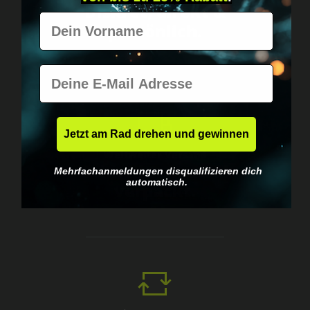
Diskret, direkt &
Vorname
persönlich.
E-Mail
Jetzt am Rad drehen und gewinnen
Weltweiter Versand
Schnell & neutral
Mehrfachanmeldungen disqualifizieren dich
automatisch.
verpackt.