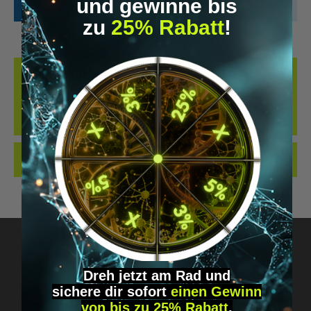
und gewinne bis
zu
25% Rabatt
!
BESCHREIBUNG
WIE ALT BIST DU WIRKLICH? ENTDECKE DEIN BIOLOGISCHES ALTER
MIT DEM EPIAGE™ TESTKIT ERFÄHRST DU, WIE SCHNELL DEIN
KÖRPER TA…
MEHR
BEWERTUNGEN
Dreh jetzt am Rad und
sichere
dir
sofort
einen Gewinn
Fragen? Schreib uns!
von bis zu 25% Rabatt
.