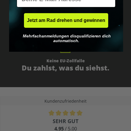
Schnell & neutral
verpackt.
Jetzt am Rad drehen und gewinnen
Mehrfachanmeldungen disqualifizieren dich
automatisch.
Keine EU-Zollfalle
Du zahlst, was du siehst.
Kundenzufriedenheit
Durchschnittliche Bewertung von 4.9 von 5 Sternen
SEHR GUT
4.95
/ 5.00