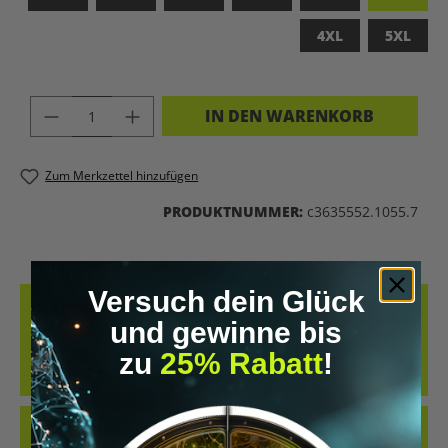
4XL
5XL
PRODUKT ANZAHL: GIB DEN GEWÜNSC
IN DEN WARENKORB
Zum Merkzettel hinzufügen
PRODUKTNUMMER:
c3635552.1055.7
Versuch dein Glück
BESCHREIBUNG
und gewinne bis
GEFERTIGT AUS 100 % GEKÄMMTER, RINGGESPONNENER
zu
25% Rabatt
!
BAUMWOLLE ÜBERZEUGT DIESES SHIRT MIT EINER BESONDERS
WEICHEN OBERFLÄCHE UND H…
MEHR
BEWERTUNGEN