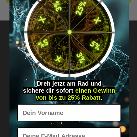
Fragen? Schreib uns!
Diskret, direkt &
persönlich.
Dreh jetzt am Rad und
sichere
dir
sofort
einen Gewinn
von bis zu 25% Rabatt
.
Vorname
E-Mail
Weltweiter Versand