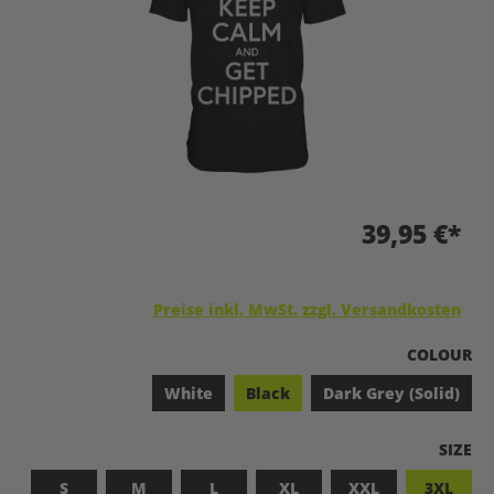
39,95 €*
Preise inkl. MwSt. zzgl. Versandkosten
A
COLOUR
White
Black
Dark Grey (Solid)
A
SIZE
S
M
L
XL
XXL
3XL