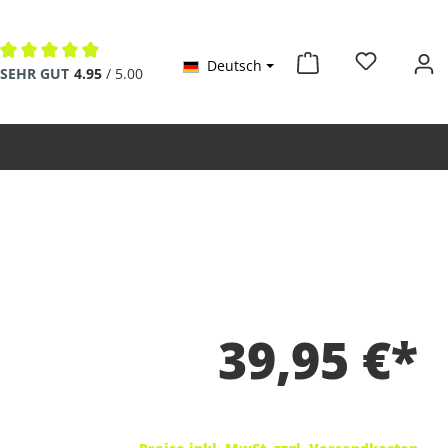
Deutsch
Durchschnittliche Bewertung von 4.9 von 5 Sternen
SEHR GUT
4.95
/ 5.00
39,95 €*