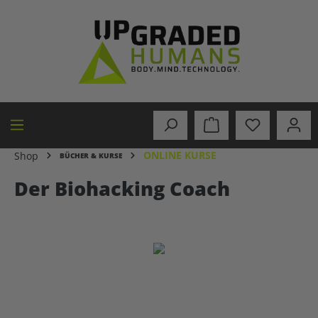
alt springen
ONLINE KURSE
Shop
BÜCHER & KURSE
Der Biohacking Coach
Bildergalerie überspringen