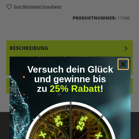
Zum Merkzettel hinzufügen
PRODUKTNUMMER:
11346
BESCHREIBUNG
WISSENSCHAFTLICH FUNDIERT. PRAXISNAH. BUSINESS-TAUGLICH.
UNSER PROGRAMM IST FÜR MENSCHEN, DIE BIOHACKING NICHT
Versuch dein Glück
NUR „MACHEN“,…
MEHR
und gewinne bis
BEWERTUNGEN
zu
25% Rabatt
!