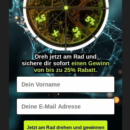
Fragen? Schreib uns!
Diskret, direkt &
persönlich.
Dreh jetzt am Rad und
sichere
dir
sofort
einen Gewinn
von bis zu 25% Rabatt
.
Weltweiter Versand
Vorname
Schnell & neutral
verpackt.
E-Mail
Jetzt am Rad drehen und gewinnen