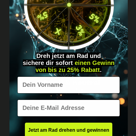
Fragen? Schreib uns!
Diskret, direkt &
persönlich.
Dreh jetzt am Rad und
sichere
dir
sofort
einen Gewinn
von bis zu 25% Rabatt
.
Weltweiter Versand
Vorname
Schnell & neutral
verpackt.
E-Mail
Jetzt am Rad drehen und gewinnen