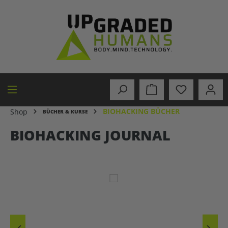
alt springen
BIOHACKING BÜCHER
Shop
BÜCHER & KURSE
BIOHACKING JOURNAL
Bildergalerie überspringen