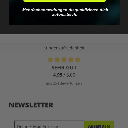
Keine EU-Zollfalle
Mehrfachanmeldungen disqualifizieren dich
Du zahlst, was du siehst.
automatisch.
Kundenzufriedenheit
Durchschnittliche Bewertung von 4.9 von 5 Sternen
SEHR GUT
4.95
/ 5.00
aus 254 Bewertungen
NEWSLETTER
ABSENDEN