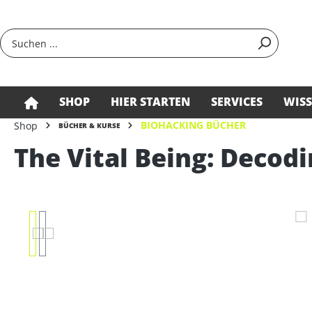
springen
Zur Hauptnavigation springen
SHOP
HIER STARTEN
SERVICES
WIS
BIOHACKING BÜCHER
Shop
BÜCHER & KURSE
The Vital Being: Decodi
Bildergalerie überspringen