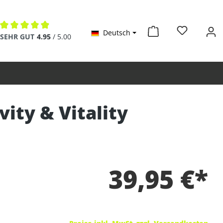
Deutsch
Durchschnittliche Bewertung von 4.9 von 5 Sternen
SEHR GUT
4.95
/ 5.00
ity & Vitality
39,95 €*