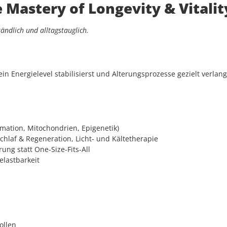
e Mastery of Longevity & Vitali
tändlich und alltagstauglich.
ein Energielevel stabilisierst und Alterungsprozesse gezielt verlang
mmation, Mitochondrien, Epigenetik)
chlaf & Regeneration, Licht- und Kältetherapie
ng statt One-Size-Fits-All
Belastbarkeit
ollen