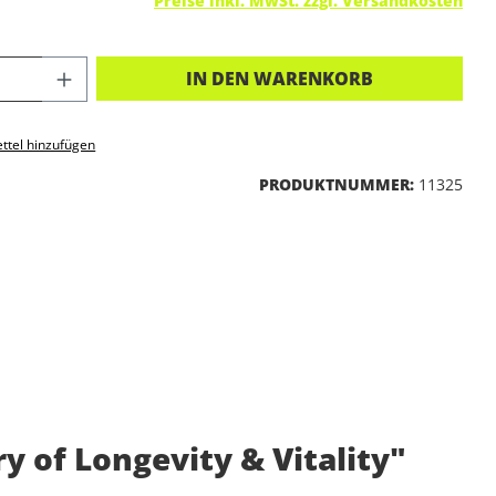
Preise inkl. MwSt. zzgl. Versandkosten
KT ANZAHL: GIB DEN GEWÜNSCHTEN 
IN DEN WARENKORB
ttel hinzufügen
PRODUKTNUMMER:
11325
 of Longevity & Vitality"