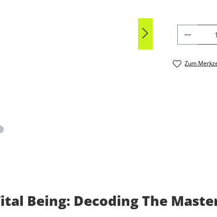
PRODU
Zum Merkze
tal Being: Decoding The Mastery