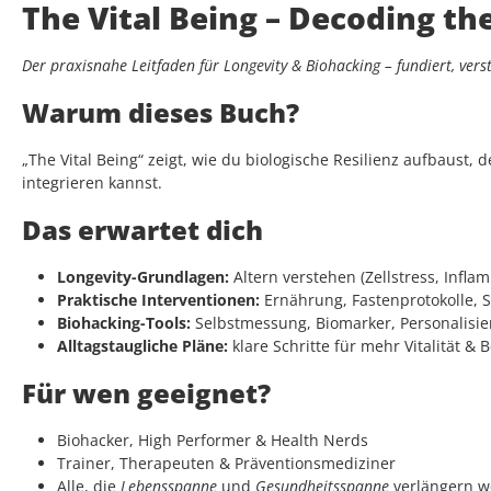
The Vital Being – Decoding th
Der praxisnahe Leitfaden für Longevity & Biohacking – fundiert, vers
Warum dieses Buch?
„The Vital Being“ zeigt, wie du biologische Resilienz aufbaust, d
integrieren kannst.
Das erwartet dich
Longevity-Grundlagen:
Altern verstehen (Zellstress, Infla
Praktische Interventionen:
Ernährung, Fastenprotokolle, S
Biohacking-Tools:
Selbstmessung, Biomarker, Personalisieru
Alltagstaugliche Pläne:
klare Schritte für mehr Vitalität & 
Für wen geeignet?
Biohacker, High Performer & Health Nerds
Trainer, Therapeuten & Präventionsmediziner
Alle, die
Lebensspanne
und
Gesundheitsspanne
verlängern w