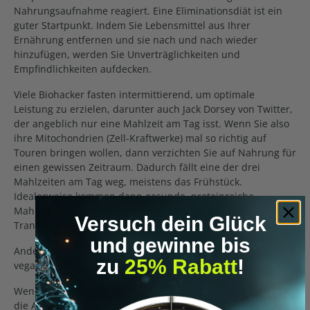
Nahrungsaufnahme reagiert. Eine Eliminationsdiät ist ein
guter Startpunkt. Indem Sie Lebensmittel aus Ihrer
Ernährung entfernen und sie nach und nach wieder
hinzufügen, werden Sie Unverträglichkeiten und
Empfindlichkeiten aufdecken.
Viele Biohacker fasten intermittierend, um optimale
Leistung zu erzielen, darunter auch Jack Dorsey von Twitter,
der angeblich nur eine Mahlzeit am Tag isst. Wenn Sie also
ihre Mitochondrien (Zell-Kraftwerke) mal so richtig auf
Touren bringen wollen, dann verzichten Sie auf Nahrung für
einen gewissen Zeitraum. Dadurch fällt eine der drei
Mahlzeiten am Tag weg, meistens das Frühstück.
Idealerweise kommen dann gesunde, proteinreiche
Mahlzeiten auf den Teller. Kurzkettige Kohlenhydrate und
Versuch dein Glück
Transfette (Brötchen, Müsli) haben dort nichts zu suchen.
und gewinne bis
Andere Biohacker schwören dagegen auf Keto, Paleo,
zu
25% Rabatt
!
vegane Ernährung oder sogar Insekten.
Wenn Sie ganz neue Wege gehen wollen, können Sie sogar
die Art und Weise
wie
Sie essen optimieren. Dabei