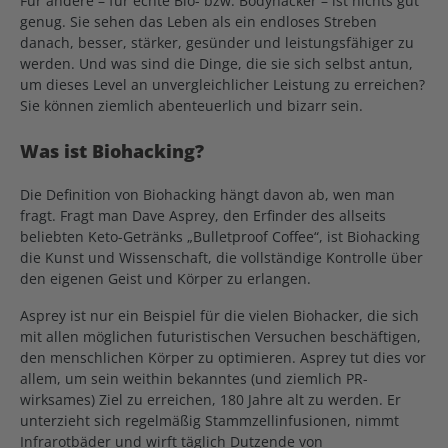
Für andere – für echte Bio- bzw. Bodyhacker – ist nichts gut
genug. Sie sehen das Leben als ein endloses Streben
danach, besser, stärker, gesünder und leistungsfähiger zu
werden. Und was sind die Dinge, die sie sich selbst antun,
um dieses Level an unvergleichlicher Leistung zu erreichen?
Sie können ziemlich abenteuerlich und bizarr sein.
Was ist Biohacking?
Die Definition von Biohacking hängt davon ab, wen man
fragt. Fragt man Dave Asprey, den Erfinder des allseits
beliebten Keto-Getränks „Bulletproof Coffee“, ist Biohacking
die Kunst und Wissenschaft, die vollständige Kontrolle über
den eigenen Geist und Körper zu erlangen.
Asprey ist nur ein Beispiel für die vielen Biohacker, die sich
mit allen möglichen futuristischen Versuchen beschäftigen,
den menschlichen Körper zu optimieren. Asprey tut dies vor
allem, um sein weithin bekanntes (und ziemlich PR-
wirksames) Ziel zu erreichen, 180 Jahre alt zu werden. Er
unterzieht sich regelmäßig Stammzellinfusionen, nimmt
Infrarotbäder und wirft täglich Dutzende von