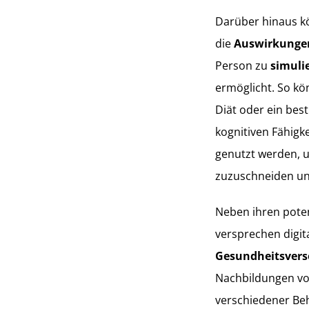
Darüber hinaus kö
die
Auswirkunge
Person zu
simuli
ermöglicht. So kön
Diät oder ein be
kognitiven Fähigk
genutzt werden, 
zuzuschneiden und
Neben ihren poten
versprechen digit
Gesundheitsver
Nachbildungen vo
verschiedener Be