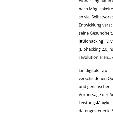
Biohacking hat i
nach Möglichkeite
so viel Selbstvors
Entwicklung versc
seine Gesundheit,
(#Biohacking). Di
(Biohacking 2.0) 
revolutionieren...
Ein digitaler Zwil
verschiedenen Qu
und genetischen In
Vorhersage der A
Leistungsfähigkei
datengesteuerte E