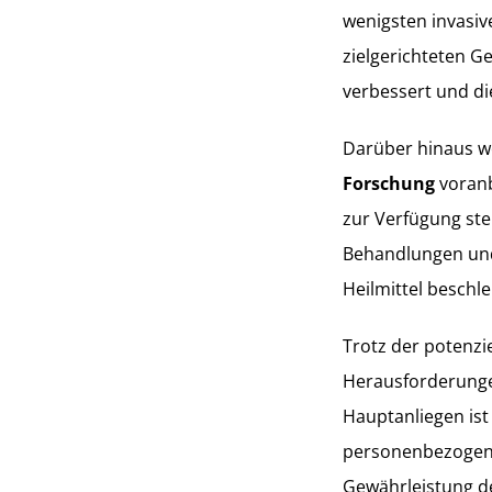
wenigsten invasiv
zielgerichteten Ge
verbessert und d
Darüber hinaus we
Forschung
voranb
zur Verfügung ste
Behandlungen und
Heilmittel beschl
Trotz der potenzie
Herausforderunge
Hauptanliegen ist
personenbezogenen 
Gewährleistung de