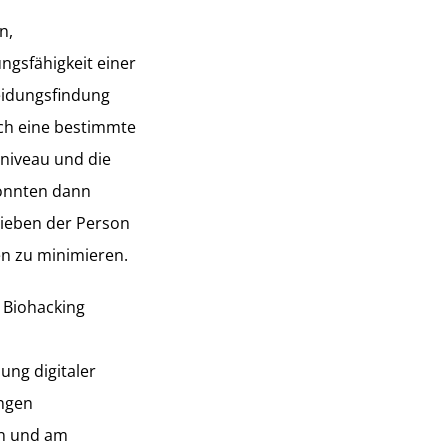
n,
gsfähigkeit einer
eidungsfindung
sich eine bestimmte
niveau und die
könnten dann
lieben der Person
en zu minimieren.
 Biohacking
ung digitaler
ungen
en und am