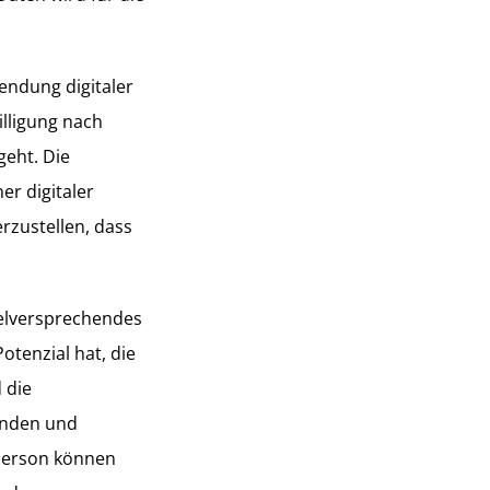
endung digitaler
illigung nach
eht. Die
er digitaler
rzustellen, dass
ielversprechendes
otenzial hat, die
 die
enden und
 Person können