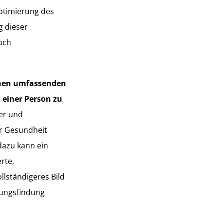
Optimierung des
g dieser
ach
inen umfassenden
 einer Person zu
er und
er Gesundheit
 dazu kann ein
rte,
llständigeres Bild
dungsfindung