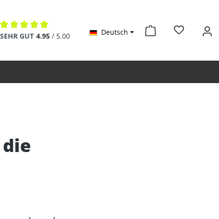
Deutsch
Durchschnittliche Bewertung von 4.9 von 5 Sternen
SEHR GUT
4.95
/ 5.00
 die