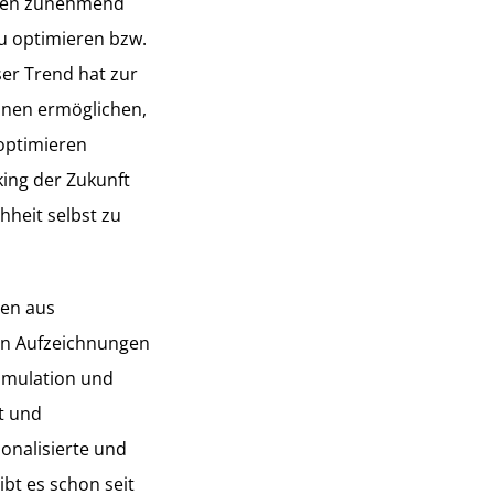
schen zunehmend
zu optimieren bzw.
ser Trend hat zur
lnen ermöglichen,
 optimieren
king der Zukunft
hheit selbst zu
ten aus
en Aufzeichnungen
Simulation und
t und
onalisierte und
bt es schon seit