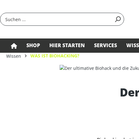
springen
Zur Hauptnavigation springen
SHOP
HIER STARTEN
SERVICES
WIS
WAS IST BIOHACKING?
Wissen
Der