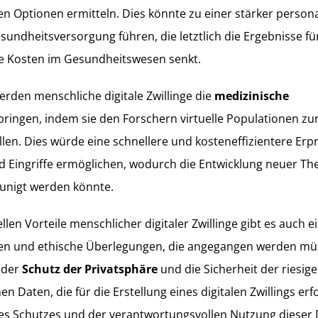
en Optionen ermitteln. Dies könnte zu einer stärker persona
sundheitsversorgung führen, die letztlich die Ergebnisse fü
ie Kosten im Gesundheitswesen senkt.
rden menschliche digitale Zwillinge die
medizinische
ringen, indem sie den Forschern virtuelle Populationen z
llen. Dies würde eine schnellere und kosteneffizientere Er
 Eingriffe ermöglichen, wodurch die Entwicklung neuer Th
eunigt werden könnte.
llen Vorteile menschlicher digitaler Zwillinge gibt es auch e
n und ethische Überlegungen, die angegangen werden müs
 der
Schutz der Privatsphäre
und die Sicherheit der riesi
Daten, die für die Erstellung eines digitalen Zwillings erfo
s Schutzes und der verantwortungsvollen Nutzung dieser D