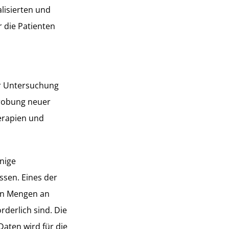
lisierten und
r die Patienten
ur Untersuchung
probung neuer
erapien und
inige
sen. Eines der
gen Mengen an
rderlich sind. Die
aten wird für die