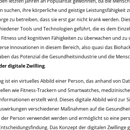
n den letzten Jahren an Popularität gewonnen, da die Men
n suchen, ihre körperliche und geistige Leistungsfähigkeit 
orge zu betreiben, dass sie erst gar nicht krank werden. Die
hiedener Tools und Technologien geführt, die es dem Einze
 Fitness und kognitiven Fähigkeiten zu überwachen und zu
verse Innovationen in diesem Bereich, also quasi das Biohac
haben das Potenzial die Gesundheitsindustrie und die Mensc
der digitale Zwilling
.
ling ist ein virtuelles Abbild einer Person, das anhand von Da
ellen wie Fitness-Trackern und Smartwatches, medizinisch
formationen erstellt wird. Dieses digitale Abbild wird zur 
uswirkungen verschiedener Maßnahmen auf die Gesundhei
t der Person verwendet werden und ermöglicht so eine pers
ntscheidungsfindung. Das Konzept der digitalen Zwillinge gi