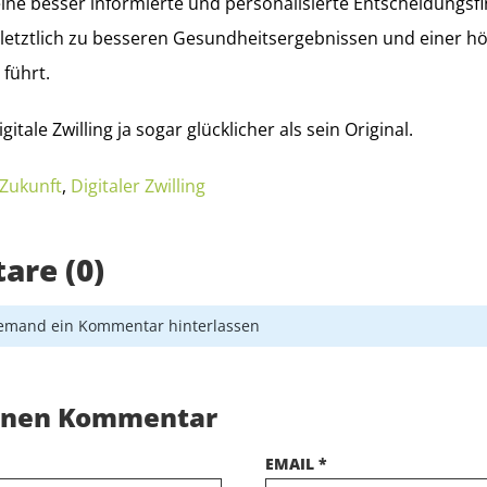
e eine besser informierte und personalisierte Entscheidungs
letztlich zu besseren Gesundheitsergebnissen und einer h
 führt.
igitale Zwilling ja sogar glücklicher als sein Original.
Zukunft
,
Digitaler Zwilling
re (0)
iemand ein Kommentar hinterlassen
einen Kommentar
EMAIL *