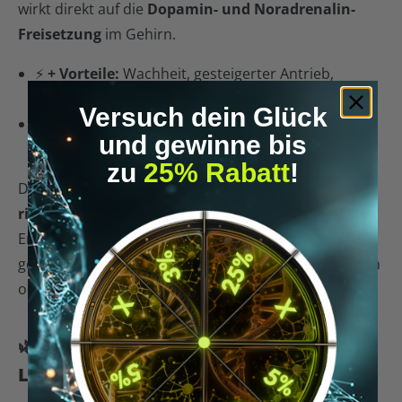
wirkt direkt auf die
Dopamin- und Noradrenalin-
Freisetzung
im Gehirn.
⚡️
+ Vorteile:
Wachheit, gesteigerter Antrieb,
Lernpower
Versuch dein Glück
⚠️
– Nachteile:
Nervosität, Angstzustände,
und gewinne bis
Schlafprobleme, hohes
Suchtpotenzial
zu
25% Rabatt
!
Der Griff zu Adderall ohne ärztliche Aufsicht ist
riskant
und kann in die Abhängigkeit führen. Auch
Entzugserscheinungen sind dokumentiert. 👉 Es
gehört in
medizinische Hände
– nicht in Schulranzen
oder Unitaschen.
🌿 5. Forskolin & Artischockenextrakt –
Lernen & Motivation