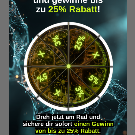
Wie lange ist die Lieferzeit?
zu
25% Rabatt
!
Was mache ich, wenn ich zum
Zeitpunkt der Zustellung nicht
anzutreffen bin?
Ist eine Abholung möglich oder wird
nur geliefert?
Ist der Versand an eine Packstation/
Postfiliale möglich?
Rücksendung
Dreh jetzt am Rad und
sichere
dir
sofort
einen Gewinn
Wie retourniere ich richtig?
von bis zu 25% Rabatt
.