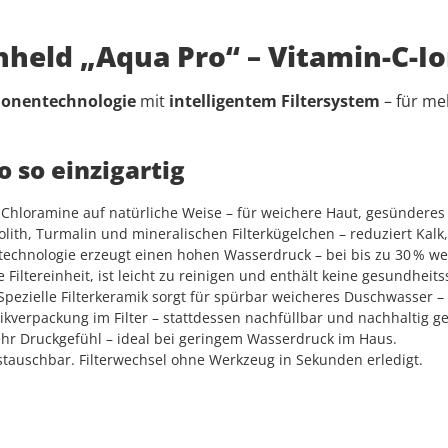
held „Aqua Pro“ – Vitamin-C-I
Ionentechnologie
mit
intelligentem Filtersystem
– für me
 so einzigartig
 Chloramine auf natürliche Weise – für weichere Haut, gesünderes 
olith, Turmalin und mineralischen Filterkügelchen – reduziert Ka
technologie erzeugt einen hohen Wasserdruck – bei bis zu 30 % 
e Filtereinheit, ist leicht zu reinigen und enthält keine gesundheit
pezielle Filterkeramik sorgt für spürbar weicheres Duschwasser –
kverpackung im Filter – stattdessen nachfüllbar und nachhaltig g
hr Druckgefühl – ideal bei geringem Wasserdruck im Haus.
tauschbar. Filterwechsel ohne Werkzeug in Sekunden erledigt.