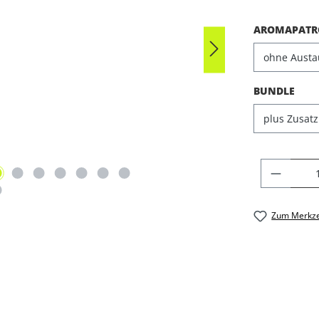
AROMAPATR
AUS
BUNDLE
PRODU
Zum Merkze