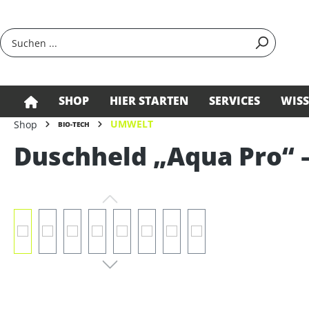
springen
Zur Hauptnavigation springen
SHOP
HIER STARTEN
SERVICES
WIS
UMWELT
Shop
BIO-TECH
Duschheld „Aqua Pro“ 
Bildergalerie überspringen