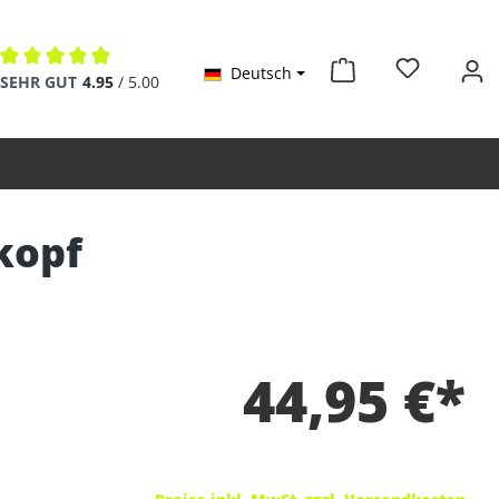
Deutsch
Durchschnittliche Bewertung von 4.9 von 5 Sternen
SEHR GUT
4.95
/ 5.00
kopf
44,95 €*