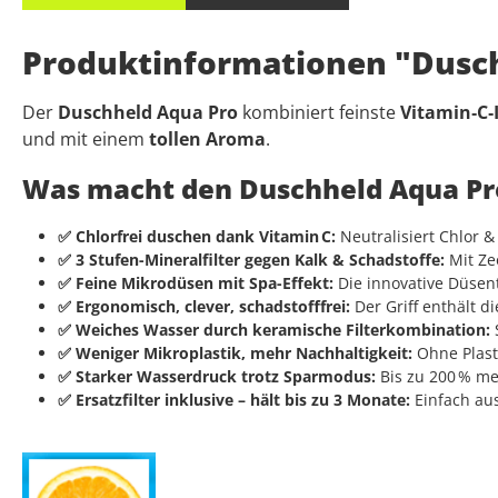
Produktinformationen "Dusch
Der
Duschheld Aqua Pro
kombiniert feinste
Vitamin‑C‑
und mit einem
tollen Aroma
.
Was macht den Duschheld Aqua Pro
✅ Chlorfrei duschen dank Vitamin C:
Neutralisiert Chlor &
✅ 3 Stufen-Mineralfilter gegen Kalk & Schadstoffe:
Mit Ze
✅ Feine Mikrodüsen mit Spa-Effekt:
Die innovative Düsen
✅ Ergonomisch, clever, schadstofffrei:
Der Griff enthält di
✅ Weiches Wasser durch keramische Filterkombination:
S
✅ Weniger Mikroplastik, mehr Nachhaltigkeit:
Ohne Plasti
✅ Starker Wasserdruck trotz Sparmodus:
Bis zu 200 % me
✅ Ersatzfilter inklusive – hält bis zu 3 Monate:
Einfach aus