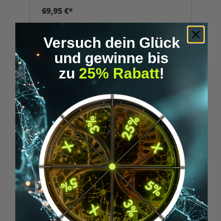
69,95 €*
IN DEN WARENKORB
Versuch dein Glück
und gewinne bis
zu
25% Rabatt
!
ORBIT VAPORIZER PEN "LIMITED
EDITION"