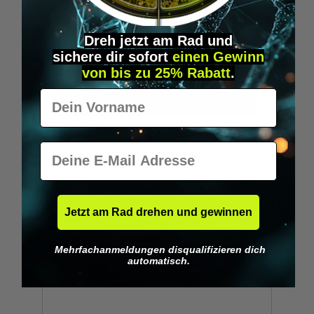
Entdecke den leistungsstarken Orbit DMT-
Vape-Pen mit spulenloser Quarzschale,
USB-C, 1700mAh Akku un
Dreh jetzt am Rad und
sichere
dir
sofort
einen Gewinn
Ab
84,95 €*
von bis zu 25% Rabatt
.
Vorname
DETAILS
E-Mail
Jetzt am Rad drehen und gewinnen
Mehrfachanmeldungen disqualifizieren dich
automatisch.