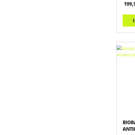
199,
BIOB
ANTIK