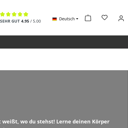
Deutsch
Durchschnittliche Bewertung von 4.9 von 5 Sternen
SEHR GUT
4.95
/ 5.00
t weißt, wo du stehst! Lerne deinen Körper