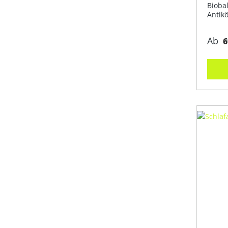
Bioba
Antikö
Ab
6