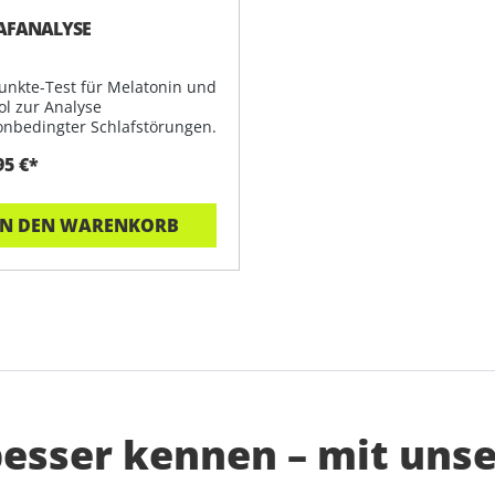
AFANALYSE
Punkte-Test für Melatonin und
ol zur Analyse
nbedingter Schlafstörungen.
95 €*
IN DEN WARENKORB
besser kennen – mit uns