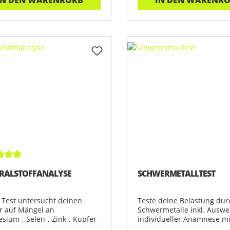
schnittliche Bewertung von 5 von 5 Sternen
RALSTOFFANALYSE
SCHWERMETALLTEST
 Test untersucht deinen
Teste deine Belastung dur
r auf Mängel an
Schwermetalle inkl. Ausw
sium-, Selen-, Zink-, Kupfer-
individueller Anamnese mi
d. Präzis
unserem S