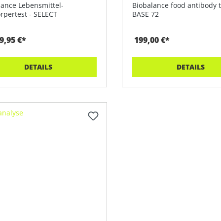
lance Lebensmittel-
Biobalance food antibody t
rpertest - SELECT
BASE 72
9,95 €*
199,00 €*
DETAILS
DETAILS