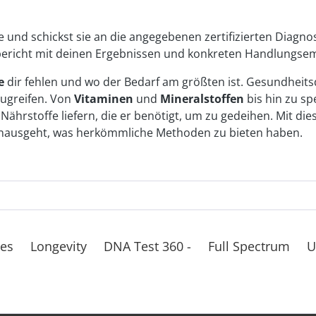
und schickst sie an die angegebenen zertifizierten Diagnos
isbericht mit deinen Ergebnissen und konkreten Handlungse
e
dir fehlen und wo der Bedarf am größten ist. Gesundheitsd
zugreifen. Von
Vitaminen
und
Mineralstoffen
bis hin zu sp
rstoffe liefern, die er benötigt, um zu gedeihen. Mit dies
hinausgeht, was herkömmliche Methoden zu bieten haben.
tes
Longevity
DNA Test 360 -
Full Spectrum
U