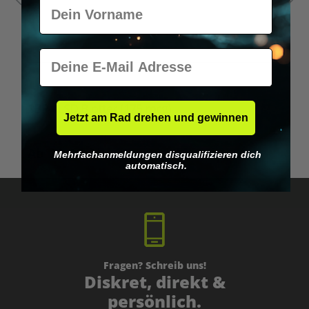
Vorname
E-Mail
Durchschnittliche Bewertung von 5 von 5 Sternen
1BP - LSD Blotter (175 mcg)
1
Jetzt am Rad drehen und gewinnen
Ab
39,95 €*
Mehrfachanmeldungen disqualifizieren dich
automatisch.
Fragen? Schreib uns!
Diskret, direkt &
persönlich.