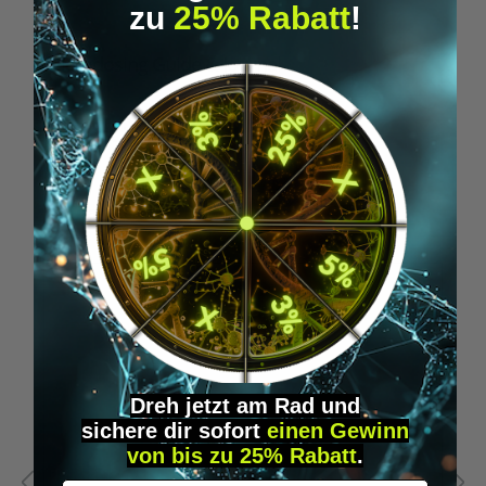
zu
25% Rabatt
!
Microdosing Guide & Journal
M
29,95 €*
Produktgalerie überspringen
Similar Items
Dreh jetzt am Rad und
sichere
dir
sofort
einen Gewinn
von bis zu 25% Rabatt
.