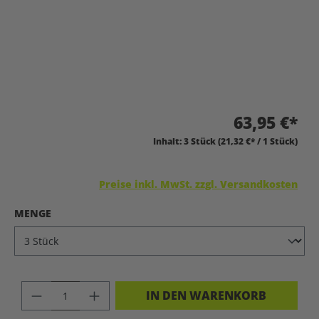
63,95 €*
Inhalt:
3 Stück
(21,32 €* / 1 Stück)
Preise inkl. MwSt. zzgl. Versandkosten
AUSWÄHLEN
MENGE
PRODUKT ANZAHL: GIB DEN GEWÜNSC
IN DEN WARENKORB