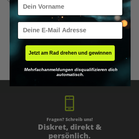
Vorname
E-Mail
Durchschnittliche Bewertung von 5 von 5 Sternen
1BP - LSD Blotter (175 mcg)
1
Jetzt am Rad drehen und gewinnen
Ab
39,95 €*
Mehrfachanmeldungen disqualifizieren dich
automatisch.
Fragen? Schreib uns!
Diskret, direkt &
persönlich.