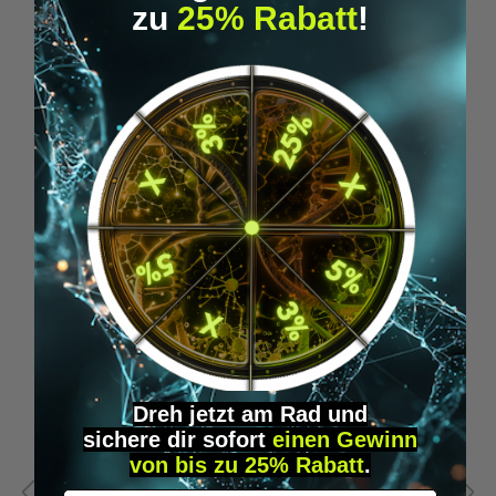
zu
25% Rabatt
!
Microdosing Guide & Journal
M
29,95 €*
Produktgalerie überspringen
Similar Items
Dreh jetzt am Rad und
sichere
dir
sofort
einen Gewinn
von bis zu 25% Rabatt
.