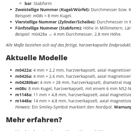
bar
: Stabform
Zweistellige Nummer (Kugel/Würfel):
Durchmesser bzw. Ka
Beispiel:
m08s
= 8 mm Kugel.
Vierstellige Nummer (Zylinder/Scheibe):
Durchmesser in Mi
Fünfstellige Nummer (Stabform):
Höhe in Millimetern, Län
Beispiel:
m0428a → 4 mm Durchmesser, 2,8 mm Höhe.
Alle Maße beziehen sich auf das fertige, harzverkapselte Endprodukt
Aktuelle Modelle
m0422a:
4 mm × 2,2 mm, harzverkapselt, axial magnetisi
m0426a:
4 mm × 2,6 mm, harzverkapselt, axial magnetisi
m04280bar:
4 mm × 28 mm, harzverkapselt, diametral mag
m08s:
8 mm Kugel, harzverkapselt, mit einem 6 mm N52-
m1148a:
11 mm × 4,8 mm, harzverkapselt, axial magnetis
m1448a:
14 mm × 4,8 mm, harzverkapselt, axial magnetis
Hinweis:
Ein Smiley-Symbol markiert den Nordpol.
Warnun
Mehr erfahren?