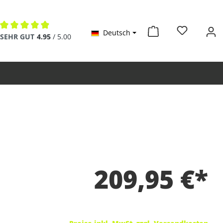
Deutsch
Durchschnittliche Bewertung von 4.9 von 5 Sternen
SEHR GUT
4.95
/ 5.00
209,95 €*