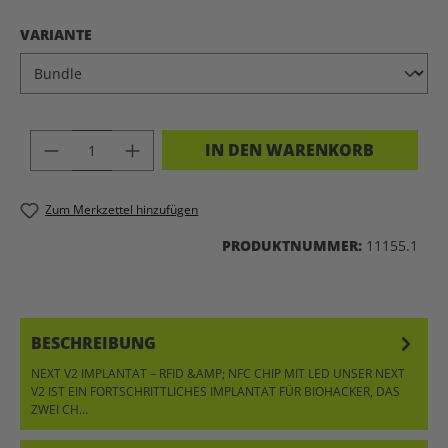
AUSWÄHLEN
VARIANTE
PRODUKT ANZAHL: GIB DEN GEWÜNSC
IN DEN WARENKORB
Zum Merkzettel hinzufügen
PRODUKTNUMMER:
11155.1
BESCHREIBUNG
NEXT V2 IMPLANTAT – RFID &AMP; NFC CHIP MIT LED UNSER NEXT
V2 IST EIN FORTSCHRITTLICHES IMPLANTAT FÜR BIOHACKER, DAS
ZWEI CH…
MEHR