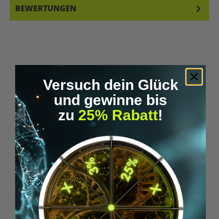
BEWERTUNGEN
Versuch dein Glück
Produktgalerie überspringen
NeXT
und gewinne bis
zu
25% Rabatt
!
Tipp