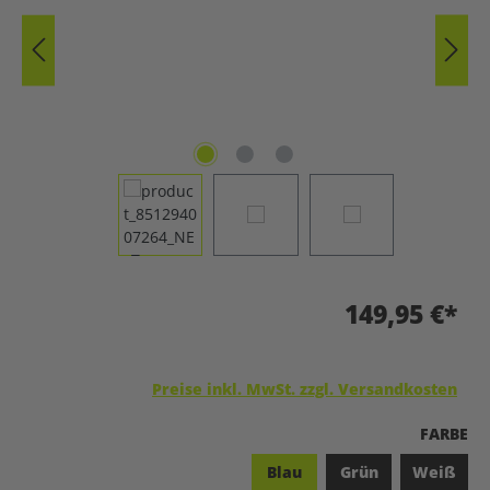
149,95 €*
Preise inkl. MwSt. zzgl. Versandkosten
A
FARBE
Blau
Grün
Weiß