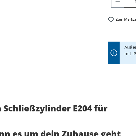
PRODU
Zum Merkze
Außen
mit I
Schließzylinder E204 für
enn es um dein Zuhause geht