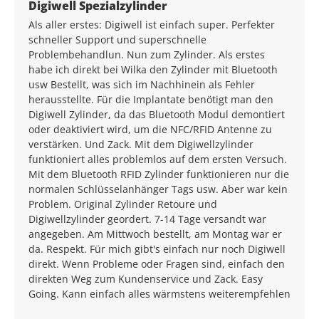
Durchschnittliche Bewertung von 5 von 5 Sternen
Digiwell Spezialzylinder
Als aller erstes: Digiwell ist einfach super. Perfekter
schneller Support und superschnelle
Problembehandlun. Nun zum Zylinder. Als erstes
habe ich direkt bei Wilka den Zylinder mit Bluetooth
usw Bestellt, was sich im Nachhinein als Fehler
herausstellte. Für die Implantate benötigt man den
Digiwell Zylinder, da das Bluetooth Modul demontiert
oder deaktiviert wird, um die NFC/RFID Antenne zu
verstärken. Und Zack. Mit dem Digiwellzylinder
funktioniert alles problemlos auf dem ersten Versuch.
Mit dem Bluetooth RFID Zylinder funktionieren nur die
normalen Schlüsselanhänger Tags usw. Aber war kein
Problem. Original Zylinder Retoure und
Digiwellzylinder geordert. 7-14 Tage versandt war
angegeben. Am Mittwoch bestellt, am Montag war er
da. Respekt. Für mich gibt's einfach nur noch Digiwell
direkt. Wenn Probleme oder Fragen sind, einfach den
direkten Weg zum Kundenservice und Zack. Easy
Going. Kann einfach alles wärmstens weiterempfehlen