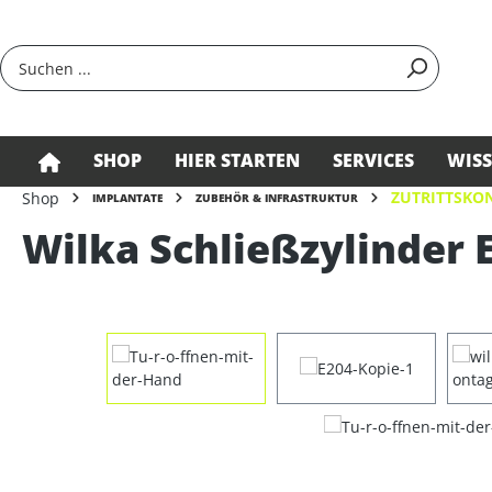
springen
Zur Hauptnavigation springen
SHOP
HIER STARTEN
SERVICES
WIS
ZUTRITTSKON
Shop
IMPLANTATE
ZUBEHÖR & INFRASTRUKTUR
Wilka Schließzylinder E
Bildergalerie überspringen