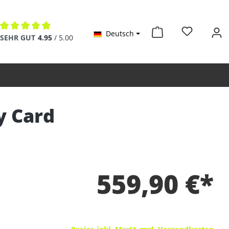
Deutsch
Durchschnittliche Bewertung von 4.9 von 5 Sternen
SEHR GUT
4.95
/ 5.00
y Card
559,90 €*