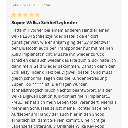
February 21, 2023 17:54
Durchschnittliche Bewertung von 5 von 5 Sternen
Super Wilka Schließzylinder
Hatte mir vorher bei einem anderen Händler einen
Wilka E204 Schließzylinder bestellt da er dort
günstiger war, wie er ankam ging der Zylinder zwar
per Bluetooth auch per Transponder nur mit meinen
XSIID Implantat nicht. Musste ihn wieder zurück
schicken das auch wieder dauerte zum Glück habe ich
dann mein Geld wieder bekommen. Danach dann den
Schließzylinder direkt bei Digiwell bestellt und muss
gleich schonmal sagen das die Kundenbetreuung
Super Top ***** ist. Die fragen wurden
schnellstmöglich (auch Nachts) beantwortet. Mit der
Wilka Digiwell Edition funktioniert mein Implantat...
Freu... es hat sich mein Leben total verändert. Niemals
mehr ein Schlüssel! selbst meine Tochter hat einen
Aufkleber am Handy der auch hier in den Shops
erhältlich ist, damit Sie rein kommt. Eine richtige
Lebenserleichterung. 3 Originale Wilka Key Fobs