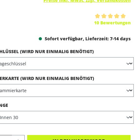
Preise inkl. MwSt. zzgl. Versandkosten
ttliche Bewertung von 5 von 5 Sternen
10 Bewertungen
Sofort verfügbar, Lieferzeit: 7-14 days
AUSWÄHLEN
LÜSSEL (WIRD NUR EINMALIG BENÖTIGT)
AUSWÄHLEN
RKARTE (WIRD NUR EINMALIG BENÖTIGT)
AUSWÄHLEN
NGE