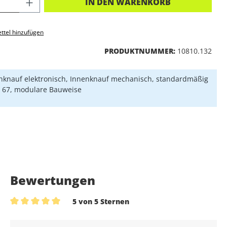
KT ANZAHL: GIB DEN GEWÜNSCHTEN 
IN DEN WARENKORB
ttel hinzufügen
PRODUKTNUMMER:
10810.132
knauf elektronisch, Innenknauf mechanisch, standardmäßig
P 67, modulare Bauweise
Bewertungen
5 von 5 Sternen
Durchschnittliche Bewertung von 5 von 5 Sternen