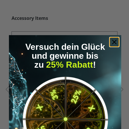
Produktgalerie überspringen
Accessory Items
Versuch dein Glück
und gewinne bis
zu
25% Rabatt
!
Durchschnittliche Bewertung von 5 von 5 Sternen
D