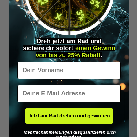
Wilka RFID KeyFobs
W
Ab
19,95 €*
Dreh jetzt am Rad und
sichere
dir
sofort
einen Gewinn
Produktgalerie überspringen
Similar Items
von bis zu 25% Rabatt
.
Vorname
E-Mail
Jetzt am Rad drehen und gewinnen
Mehrfachanmeldungen disqualifizieren dich
automatisch.