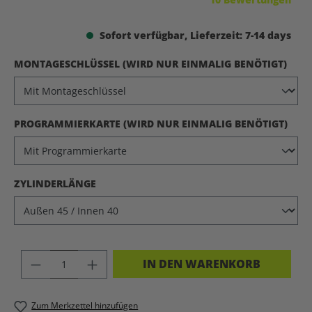
Sofort verfügbar, Lieferzeit: 7-14 days
AUS
MONTAGESCHLÜSSEL (WIRD NUR EINMALIG BENÖTIGT)
AUS
PROGRAMMIERKARTE (WIRD NUR EINMALIG BENÖTIGT)
AUSWÄHLEN
ZYLINDERLÄNGE
PRODUKT ANZAHL: GIB DEN GEWÜNSC
IN DEN WARENKORB
Zum Merkzettel hinzufügen