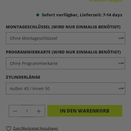
Sofort verfügbar, Lieferzeit: 7-14 days
AUS
MONTAGESCHLÜSSEL (WIRD NUR EINMALIG BENÖTIGT)
AUS
PROGRAMMIERKARTE (WIRD NUR EINMALIG BENÖTIGT)
AUSWÄHLEN
ZYLINDERLÄNGE
PRODUKT ANZAHL: GIB DEN GEWÜNSC
IN DEN WARENKORB
Zum Merkzettel hinzufügen