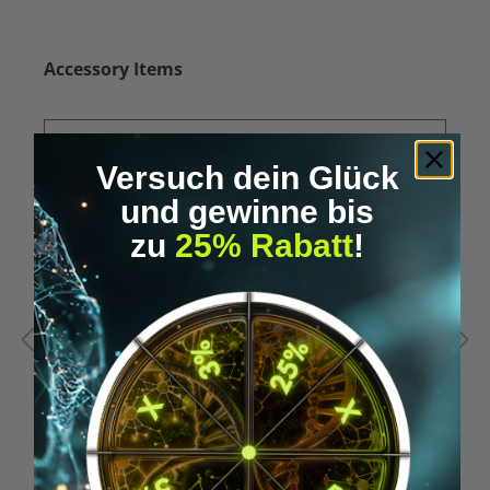
Produktgalerie überspringen
Accessory Items
Versuch dein Glück
und gewinne bis
zu
25% Rabatt
!
Durchschnittliche Bewertung von 5 von 5 Sternen
D