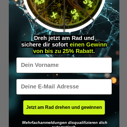
Wilka RFID KeyFobs
W
Ab
19,95 €*
Dreh jetzt am Rad und
sichere
dir
sofort
einen Gewinn
Produktgalerie überspringen
Similar Items
von bis zu 25% Rabatt
.
Vorname
E-Mail
Jetzt am Rad drehen und gewinnen
Mehrfachanmeldungen disqualifizieren dich
automatisch.