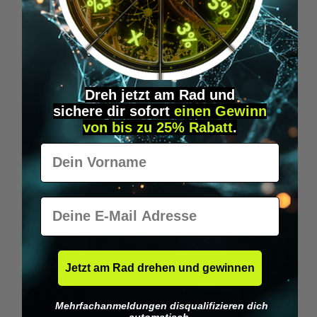
Wilka RFID KeyFobs
W
Ab
19,95 €*
Dreh jetzt am Rad und
sichere
dir
sofort
einen Gewinn
Produktgalerie überspringen
Similar Items
von bis zu 25% Rabatt
.
Vorname
E-Mail
Jetzt am Rad drehen und gewinnen
Mehrfachanmeldungen disqualifizieren dich
automatisch.