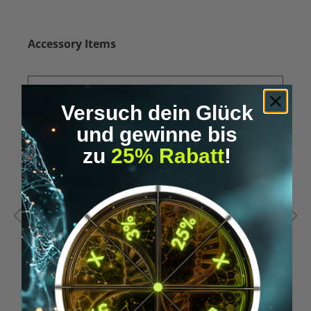
Produktgalerie überspringen
Accessory Items
Versuch dein Glück
und gewinne bis
zu
25% Rabatt
!
Durchschnittliche Bewertung von 5 von 5 Sternen
D