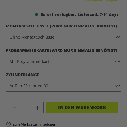
Sofort verfügbar, Lieferzeit: 7-14 days
AUS
MONTAGESCHLÜSSEL (WIRD NUR EINMALIG BENÖTIGT)
AUS
PROGRAMMIERKARTE (WIRD NUR EINMALIG BENÖTIGT)
AUSWÄHLEN
ZYLINDERLÄNGE
PRODUKT ANZAHL: GIB DEN GEWÜNSC
IN DEN WARENKORB
Zum Merkzettel hinzufügen