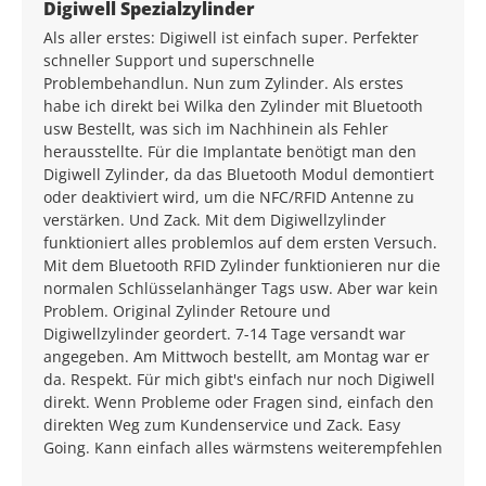
Durchschnittliche Bewertung von 5 von 5 Sternen
Digiwell Spezialzylinder
Als aller erstes: Digiwell ist einfach super. Perfekter
schneller Support und superschnelle
Problembehandlun. Nun zum Zylinder. Als erstes
habe ich direkt bei Wilka den Zylinder mit Bluetooth
usw Bestellt, was sich im Nachhinein als Fehler
herausstellte. Für die Implantate benötigt man den
Digiwell Zylinder, da das Bluetooth Modul demontiert
oder deaktiviert wird, um die NFC/RFID Antenne zu
verstärken. Und Zack. Mit dem Digiwellzylinder
funktioniert alles problemlos auf dem ersten Versuch.
Mit dem Bluetooth RFID Zylinder funktionieren nur die
normalen Schlüsselanhänger Tags usw. Aber war kein
Problem. Original Zylinder Retoure und
Digiwellzylinder geordert. 7-14 Tage versandt war
angegeben. Am Mittwoch bestellt, am Montag war er
da. Respekt. Für mich gibt's einfach nur noch Digiwell
direkt. Wenn Probleme oder Fragen sind, einfach den
direkten Weg zum Kundenservice und Zack. Easy
Going. Kann einfach alles wärmstens weiterempfehlen