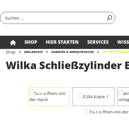
springen
Zur Hauptnavigation springen
SHOP
HIER STARTEN
SERVICES
WIS
ZUTRITTSKON
Shop
IMPLANTATE
ZUBEHÖR & INFRASTRUKTUR
Wilka Schließzylinder E
Bildergalerie überspringen