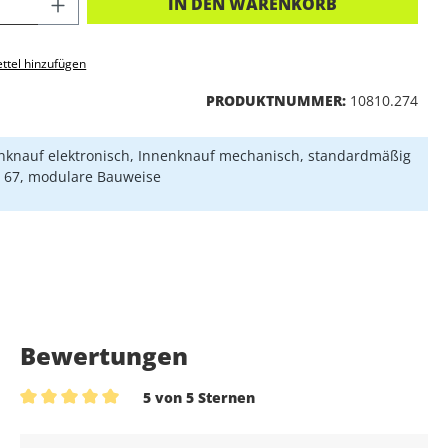
KT ANZAHL: GIB DEN GEWÜNSCHTEN 
IN DEN WARENKORB
ttel hinzufügen
PRODUKTNUMMER:
10810.274
knauf elektronisch, Innenknauf mechanisch, standardmäßig
P 67, modulare Bauweise
Bewertungen
5 von 5 Sternen
Durchschnittliche Bewertung von 5 von 5 Sternen