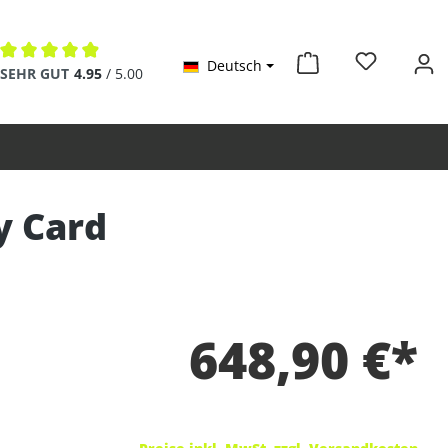
Deutsch
Durchschnittliche Bewertung von 4.9 von 5 Sternen
SEHR GUT
4.95
/ 5.00
y Card
648,90 €*