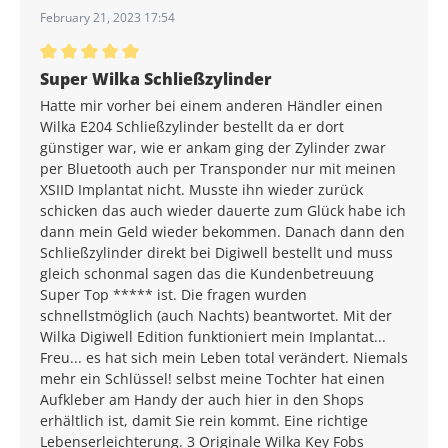
February 21, 2023 17:54
Durchschnittliche Bewertung von 5 von 5 Sternen
Super Wilka Schließzylinder
Hatte mir vorher bei einem anderen Händler einen
Wilka E204 Schließzylinder bestellt da er dort
günstiger war, wie er ankam ging der Zylinder zwar
per Bluetooth auch per Transponder nur mit meinen
XSIID Implantat nicht. Musste ihn wieder zurück
schicken das auch wieder dauerte zum Glück habe ich
dann mein Geld wieder bekommen. Danach dann den
Schließzylinder direkt bei Digiwell bestellt und muss
gleich schonmal sagen das die Kundenbetreuung
Super Top ***** ist. Die fragen wurden
schnellstmöglich (auch Nachts) beantwortet. Mit der
Wilka Digiwell Edition funktioniert mein Implantat...
Freu... es hat sich mein Leben total verändert. Niemals
mehr ein Schlüssel! selbst meine Tochter hat einen
Aufkleber am Handy der auch hier in den Shops
erhältlich ist, damit Sie rein kommt. Eine richtige
Lebenserleichterung. 3 Originale Wilka Key Fobs