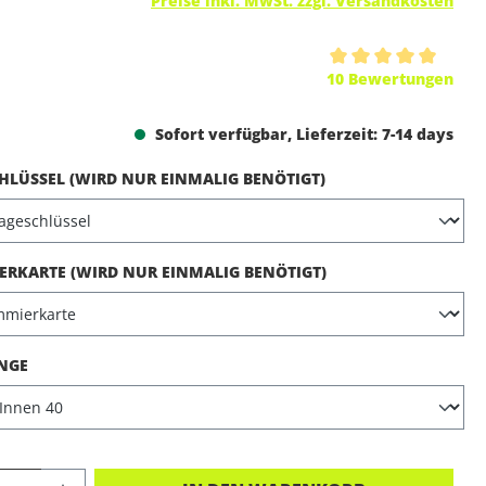
Preise inkl. MwSt. zzgl. Versandkosten
ttliche Bewertung von 5 von 5 Sternen
10 Bewertungen
Sofort verfügbar, Lieferzeit: 7-14 days
AUSWÄHLEN
LÜSSEL (WIRD NUR EINMALIG BENÖTIGT)
AUSWÄHLEN
RKARTE (WIRD NUR EINMALIG BENÖTIGT)
AUSWÄHLEN
NGE