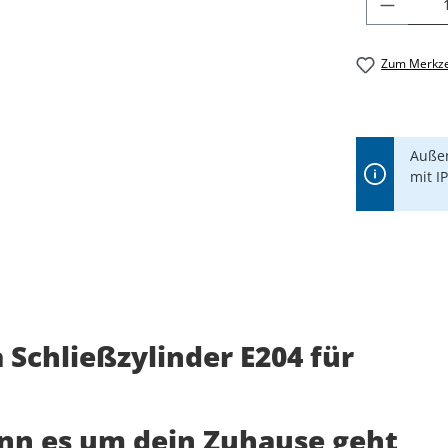
PRODU
Zum Merkze
Außen
mit I
Schließzylinder E204 für
enn es um dein Zuhause geht