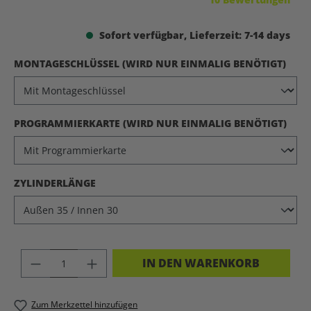
Sofort verfügbar, Lieferzeit: 7-14 days
AUS
MONTAGESCHLÜSSEL (WIRD NUR EINMALIG BENÖTIGT)
AUS
PROGRAMMIERKARTE (WIRD NUR EINMALIG BENÖTIGT)
AUSWÄHLEN
ZYLINDERLÄNGE
PRODUKT ANZAHL: GIB DEN GEWÜNSC
IN DEN WARENKORB
Zum Merkzettel hinzufügen