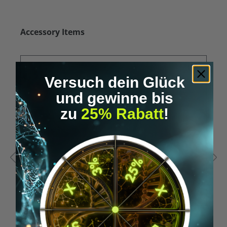
Produktgalerie überspringen
Accessory Items
Versuch dein Glück
und gewinne bis
zu
25% Rabatt
!
Durchschnittliche Bewertung von 5 von 5 Sternen
D