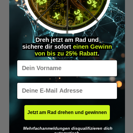
Wilka RFID KeyFobs
W
Ab
19,95 €*
Dreh jetzt am Rad und
sichere
dir
sofort
einen Gewinn
Produktgalerie überspringen
Similar Items
von bis zu 25% Rabatt
.
Vorname
E-Mail
Jetzt am Rad drehen und gewinnen
Mehrfachanmeldungen disqualifizieren dich
automatisch.