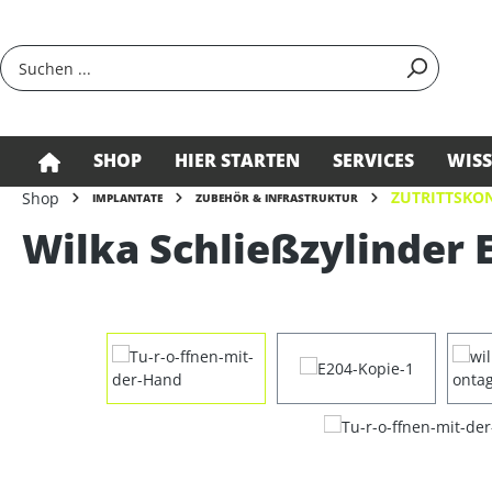
springen
Zur Hauptnavigation springen
SHOP
HIER STARTEN
SERVICES
WIS
ZUTRITTSKON
Shop
IMPLANTATE
ZUBEHÖR & INFRASTRUKTUR
Wilka Schließzylinder E
Bildergalerie überspringen