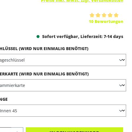
Preise inkl. MwSt. zzgl. Versandkosten
ttliche Bewertung von 5 von 5 Sternen
10 Bewertungen
Sofort verfügbar, Lieferzeit: 7-14 days
AUSWÄHLEN
LÜSSEL (WIRD NUR EINMALIG BENÖTIGT)
AUSWÄHLEN
RKARTE (WIRD NUR EINMALIG BENÖTIGT)
AUSWÄHLEN
NGE