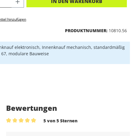
KT ANZAHL: GIB DEN GEWÜNSCHTEN 
IN DEN WARENKORB
ttel hinzufügen
PRODUKTNUMMER:
10810.56
knauf elektronisch, Innenknauf mechanisch, standardmäßig
P 67, modulare Bauweise
Bewertungen
5 von 5 Sternen
Durchschnittliche Bewertung von 5 von 5 Sternen