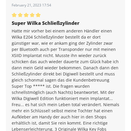
February 21, 2023 17:54
Durchschnittliche Bewertung von 5 von 5 Sternen
Super Wilka Schließzylinder
Hatte mir vorher bei einem anderen Händler einen
Wilka E204 Schließzylinder bestellt da er dort
günstiger war, wie er ankam ging der Zylinder zwar
per Bluetooth auch per Transponder nur mit meinen
XSIID Implantat nicht. Musste ihn wieder zurück
schicken das auch wieder dauerte zum Glück habe ich
dann mein Geld wieder bekommen. Danach dann den
Schließzylinder direkt bei Digiwell bestellt und muss
gleich schonmal sagen das die Kundenbetreuung
Super Top ***** ist. Die fragen wurden
schnellstmöglich (auch Nachts) beantwortet. Mit der
Wilka Digiwell Edition funktioniert mein Implantat...
Freu... es hat sich mein Leben total verändert. Niemals
mehr ein Schlüssel! selbst meine Tochter hat einen
Aufkleber am Handy der auch hier in den Shops
erhältlich ist, damit Sie rein kommt. Eine richtige
Lebenserleichterung. 3 Originale Wilka Key Fobs