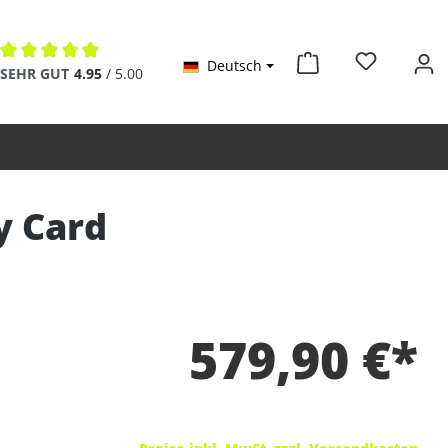
Deutsch
Durchschnittliche Bewertung von 4.9 von 5 Sternen
SEHR GUT
4.95
/ 5.00
y Card
579,90 €*