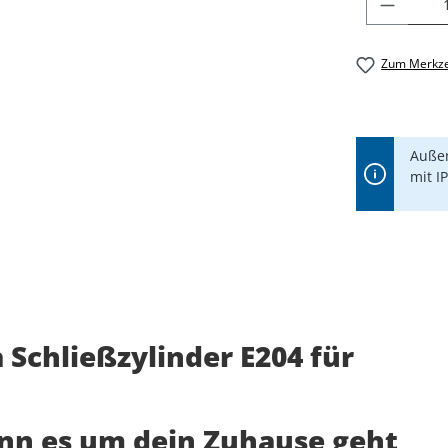
PRODU
Zum Merkze
Außen
mit I
Schließzylinder E204 für
enn es um dein Zuhause geht