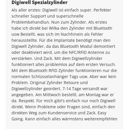
Durchschnittliche Bewertung von 5 von 5 Sternen
Digiwell Spezialzylinder
Als aller erstes: Digiwell ist einfach super. Perfekter
schneller Support und superschnelle
Problembehandlun. Nun zum Zylinder. Als erstes
habe ich direkt bei Wilka den Zylinder mit Bluetooth
usw Bestellt, was sich im Nachhinein als Fehler
herausstellte. Für die Implantate benötigt man den
Digiwell Zylinder, da das Bluetooth Modul demontiert
oder deaktiviert wird, um die NFC/RFID Antenne zu
verstärken. Und Zack. Mit dem Digiwellzylinder
funktioniert alles problemlos auf dem ersten Versuch.
Mit dem Bluetooth RFID Zylinder funktionieren nur die
normalen Schlüsselanhänger Tags usw. Aber war kein
Problem. Original Zylinder Retoure und
Digiwellzylinder geordert. 7-14 Tage versandt war
angegeben. Am Mittwoch bestellt, am Montag war er
da. Respekt. Für mich gibt's einfach nur noch Digiwell
direkt. Wenn Probleme oder Fragen sind, einfach den
direkten Weg zum Kundenservice und Zack. Easy
Going. Kann einfach alles wärmstens weiterempfehlen