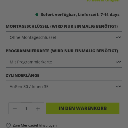
Sofort verfügbar, Lieferzeit: 7-14 days
AUS
MONTAGESCHLÜSSEL (WIRD NUR EINMALIG BENÖTIGT)
AUS
PROGRAMMIERKARTE (WIRD NUR EINMALIG BENÖTIGT)
AUSWÄHLEN
ZYLINDERLÄNGE
PRODUKT ANZAHL: GIB DEN GEWÜNSC
IN DEN WARENKORB
Zum Merkzettel hinzufügen