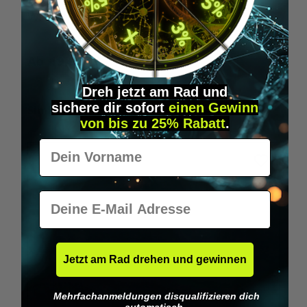
Wilka RFID KeyFobs
W
Ab
19,95 €*
Dreh jetzt am Rad und
sichere
dir
sofort
einen Gewinn
Produktgalerie überspringen
Similar Items
von bis zu 25% Rabatt
.
Vorname
E-Mail
Jetzt am Rad drehen und gewinnen
Mehrfachanmeldungen disqualifizieren dich
automatisch.