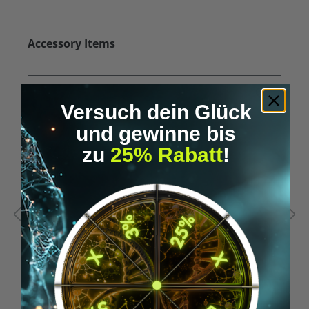
Produktgalerie überspringen
Accessory Items
Versuch dein Glück
und gewinne bis
zu
25% Rabatt
!
Durchschnittliche Bewertung von 5 von 5 Sternen
D