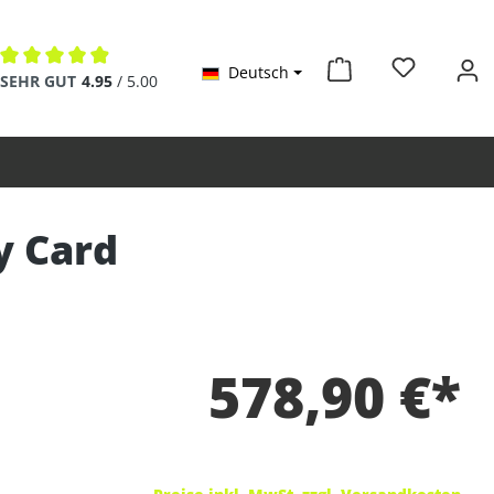
Deutsch
Durchschnittliche Bewertung von 4.9 von 5 Sternen
SEHR GUT
4.95
/ 5.00
y Card
578,90 €*