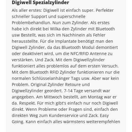
Durchschnittliche Bewertung von 5 von 5 Sternen
Digiwell Spezialzylinder
Als aller erstes: Digiwell ist einfach super. Perfekter
schneller Support und superschnelle
Problembehandlun. Nun zum Zylinder. Als erstes
habe ich direkt bei Wilka den Zylinder mit Bluetooth
usw Bestellt, was sich im Nachhinein als Fehler
herausstellte. Für die Implantate benötigt man den
Digiwell Zylinder, da das Bluetooth Modul demontiert
oder deaktiviert wird, um die NFC/RFID Antenne zu
verstärken. Und Zack. Mit dem Digiwellzylinder
funktioniert alles problemlos auf dem ersten Versuch.
Mit dem Bluetooth RFID Zylinder funktionieren nur die
normalen Schlüsselanhänger Tags usw. Aber war kein
Problem. Original Zylinder Retoure und
Digiwellzylinder geordert. 7-14 Tage versandt war
angegeben. Am Mittwoch bestellt, am Montag war er
da. Respekt. Für mich gibt's einfach nur noch Digiwell
direkt. Wenn Probleme oder Fragen sind, einfach den
direkten Weg zum Kundenservice und Zack. Easy
Going. Kann einfach alles wärmstens weiterempfehlen