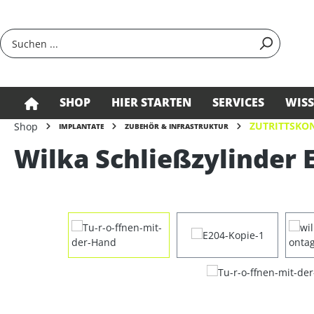
springen
Zur Hauptnavigation springen
SHOP
HIER STARTEN
SERVICES
WIS
ZUTRITTSKON
Shop
IMPLANTATE
ZUBEHÖR & INFRASTRUKTUR
Wilka Schließzylinder E
Bildergalerie überspringen