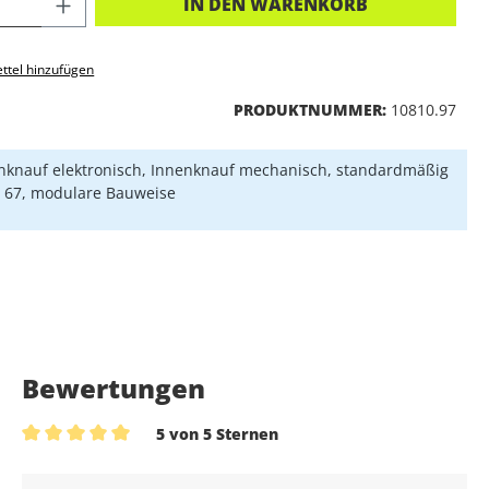
KT ANZAHL: GIB DEN GEWÜNSCHTEN 
IN DEN WARENKORB
ttel hinzufügen
PRODUKTNUMMER:
10810.97
knauf elektronisch, Innenknauf mechanisch, standardmäßig
P 67, modulare Bauweise
Bewertungen
5 von 5 Sternen
Durchschnittliche Bewertung von 5 von 5 Sternen