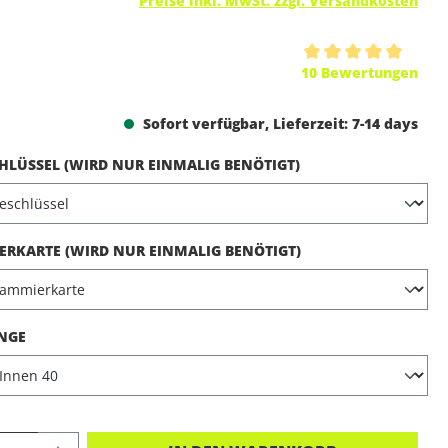
Preise inkl. MwSt. zzgl. Versandkosten
ttliche Bewertung von 5 von 5 Sternen
10 Bewertungen
Sofort verfügbar, Lieferzeit: 7-14 days
AUSWÄHLEN
LÜSSEL (WIRD NUR EINMALIG BENÖTIGT)
AUSWÄHLEN
RKARTE (WIRD NUR EINMALIG BENÖTIGT)
AUSWÄHLEN
NGE