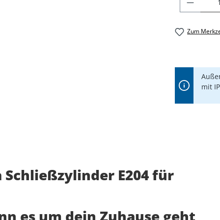
PRODU
Zum Merkze
Außen
mit I
Schließzylinder E204 für
enn es um dein Zuhause geht