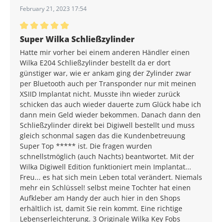
February 21, 2023 17:54
Durchschnittliche Bewertung von 5 von 5 Sternen
Super Wilka Schließzylinder
Hatte mir vorher bei einem anderen Händler einen
Wilka E204 Schließzylinder bestellt da er dort
günstiger war, wie er ankam ging der Zylinder zwar
per Bluetooth auch per Transponder nur mit meinen
XSIID Implantat nicht. Musste ihn wieder zurück
schicken das auch wieder dauerte zum Glück habe ich
dann mein Geld wieder bekommen. Danach dann den
Schließzylinder direkt bei Digiwell bestellt und muss
gleich schonmal sagen das die Kundenbetreuung
Super Top ***** ist. Die fragen wurden
schnellstmöglich (auch Nachts) beantwortet. Mit der
Wilka Digiwell Edition funktioniert mein Implantat...
Freu... es hat sich mein Leben total verändert. Niemals
mehr ein Schlüssel! selbst meine Tochter hat einen
Aufkleber am Handy der auch hier in den Shops
erhältlich ist, damit Sie rein kommt. Eine richtige
Lebenserleichterung. 3 Originale Wilka Key Fobs