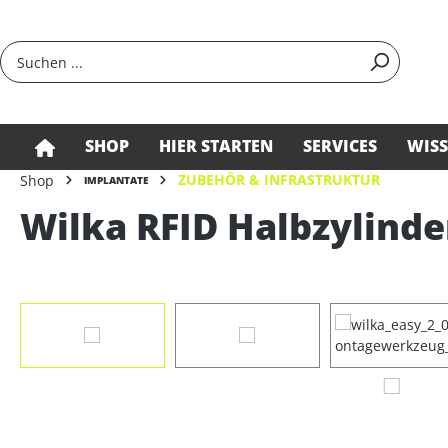
springen
Zur Hauptnavigation springen
SHOP
HIER STARTEN
SERVICES
WIS
ZUBEHÖR & INFRASTRUKTUR
Shop
IMPLANTATE
Wilka RFID Halbzylinder
Bildergalerie überspringen