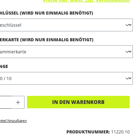
Preise inkl. MwSt. zzgl. Versandkosten
AUSWÄHLEN
LÜSSEL (WIRD NUR EINMALIG BENÖTIGT)
AUSWÄHLEN
RKARTE (WIRD NUR EINMALIG BENÖTIGT)
AUSWÄHLEN
NGE
KT ANZAHL: GIB DEN GEWÜNSCHTEN 
IN DEN WARENKORB
ttel hinzufügen
PRODUKTNUMMER:
11220.10