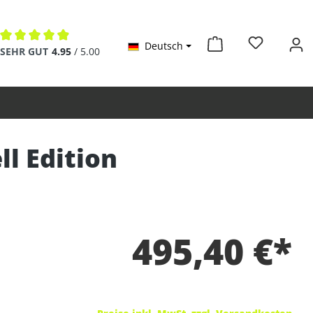
Deutsch
Durchschnittliche Bewertung von 4.9 von 5 Sternen
SEHR GUT
4.95
/ 5.00
ll Edition
495,40 €*