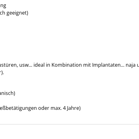
ung
ch geeignet)
en, usw... ideal in Kombination mit Implantaten... naja un
).
anisch)
hließbetätigungen oder max. 4 Jahre)