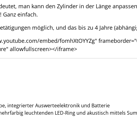
deutet, man kann den Zylinder in der Länge anpass
! Ganz einfach.
betätigungen möglich, und das bis zu 4 Jahre (abhäng
ww.youtube.com/embed/fomhXtOYYZg" frameborder="0"
ure" allowfullscreen></iframe>
e, integrierter Auswerteelektronik und Batterie
h mehrfarbig leuchtenden LED-Ring und akustisch mittels S