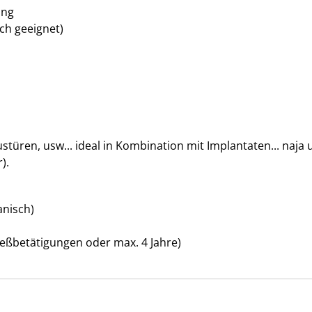
ung
ch geeignet)
en, usw... ideal in Kombination mit Implantaten... naja un
).
anisch)
hließbetätigungen oder max. 4 Jahre)