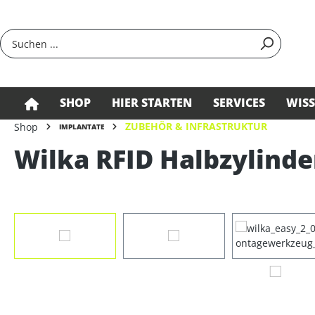
springen
Zur Hauptnavigation springen
SHOP
HIER STARTEN
SERVICES
WIS
ZUBEHÖR & INFRASTRUKTUR
Shop
IMPLANTATE
Wilka RFID Halbzylinder
Bildergalerie überspringen