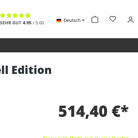
Deutsch
Durchschnittliche Bewertung von 4.9 von 5 Sternen
SEHR GUT
4.95
/ 5.00
ll Edition
514,40 €*