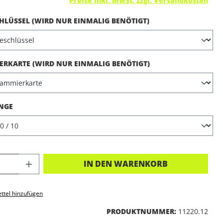
Preise inkl. MwSt. zzgl. Versandkosten
AUSWÄHLEN
LÜSSEL (WIRD NUR EINMALIG BENÖTIGT)
AUSWÄHLEN
RKARTE (WIRD NUR EINMALIG BENÖTIGT)
AUSWÄHLEN
NGE
KT ANZAHL: GIB DEN GEWÜNSCHTEN 
IN DEN WARENKORB
ttel hinzufügen
PRODUKTNUMMER:
11220.12