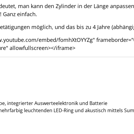
deutet, man kann den Zylinder in der Länge anpass
! Ganz einfach.
betätigungen möglich, und das bis zu 4 Jahre (abhäng
ww.youtube.com/embed/fomhXtOYYZg" frameborder="0"
ure" allowfullscreen></iframe>
e, integrierter Auswerteelektronik und Batterie
h mehrfarbig leuchtenden LED-Ring und akustisch mittels S