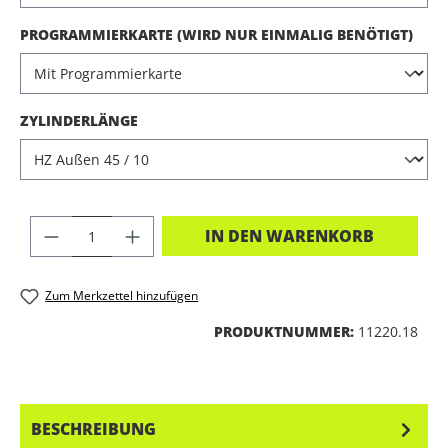
AUS
PROGRAMMIERKARTE (WIRD NUR EINMALIG BENÖTIGT)
AUSWÄHLEN
ZYLINDERLÄNGE
PRODUKT ANZAHL: GIB DEN GEWÜNSC
IN DEN WARENKORB
Zum Merkzettel hinzufügen
PRODUKTNUMMER:
11220.18
BESCHREIBUNG