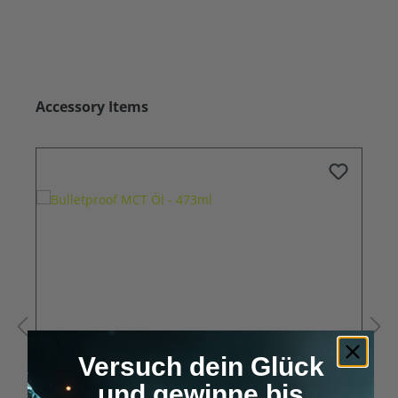
Produktgalerie überspringen
Accessory Items
Versuch dein Glück
und gewinne bis