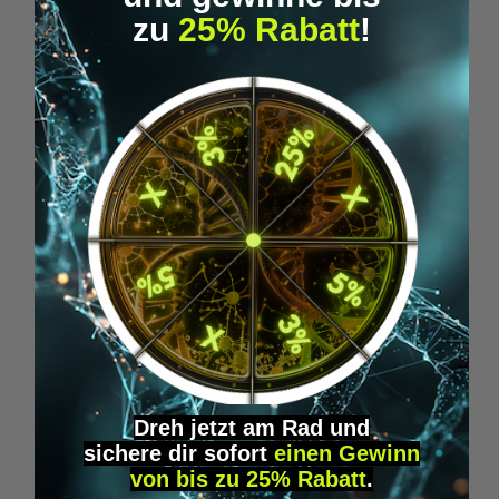
zu
25% Rabatt
!
D
Bulletproof MCT Öl - 473ml
B
29,98 €*
Produktgalerie überspringen
Similar Items
Dreh jetzt am Rad und
sichere
dir
sofort
einen Gewinn
von bis zu 25% Rabatt
.