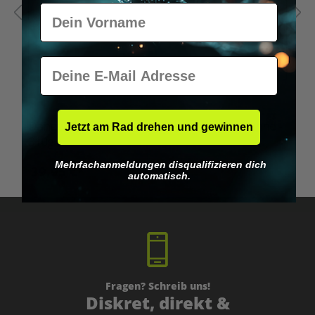
Vorname
E-Mail
Danger Coffee™ Medium Roast - ganze Bohne -
F
Jetzt am Rad drehen und gewinnen
310g
L
Mehrfachanmeldungen disqualifizieren dich
39,95 €*
automatisch.
Fragen? Schreib uns!
Diskret, direkt &