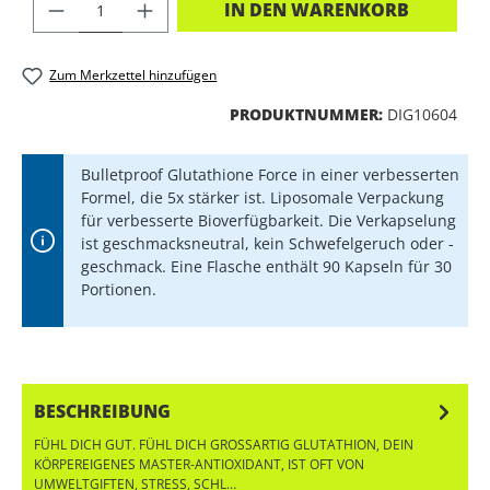
PRODUKT ANZAHL: GIB DEN GEWÜNSC
IN DEN WARENKORB
Zum Merkzettel hinzufügen
PRODUKTNUMMER:
DIG10604
Bulletproof Glutathione Force in einer verbesserten
Formel, die 5x stärker ist. Liposomale Verpackung
für verbesserte Bioverfügbarkeit. Die Verkapselung
ist geschmacksneutral, kein Schwefelgeruch oder -
geschmack. Eine Flasche enthält 90 Kapseln für 30
Portionen.
BESCHREIBUNG
FÜHL DICH GUT. FÜHL DICH GROSSARTIG GLUTATHION, DEIN K
ÖRPEREIGENES MASTER-ANTIOXIDANT, IST OFT VON U
MWELTGIFTEN, STRESS, SCHL…
MEHR