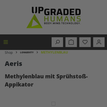
alt springen
METHYLENBLAU
Shop
LONGEVITY
Aeris
Methylenblau mit Sprühstoß-
Appikator
Bildergalerie überspringen