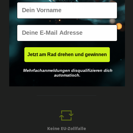
Vorname
persönlich.
E-Mail
Jetzt am Rad drehen und gewinnen
Weltweiter Versand
Schnell & neutral
Mehrfachanmeldungen disqualifizieren dich
verpackt.
automatisch.
Keine EU-Zollfalle